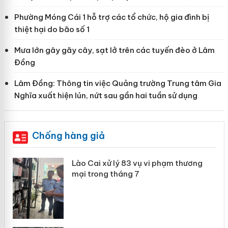
Phường Móng Cái 1 hỗ trợ các tổ chức, hộ gia đình bị
thiệt hại do bão số 1
Mưa lớn gây gãy cây, sạt lở trên các tuyến đèo ở Lâm
Đồng
Lâm Đồng: Thông tin việc Quảng trường Trung tâm Gia
Nghĩa xuất hiện lún, nứt sau gần hai tuần sử dụng
Chống hàng giả
ào Cai xử lý 83 vụ vi phạm thương
Lào Cai
mại trong tháng 7
hơn 22
Khươn