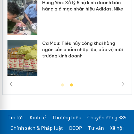
ưng Yên: Xử lý 6 hộ kinh doanh bán
Bảo vệ 
hàng giả mạo nhãn hiệu Adidas, Nike
“mất bò
Cà Mau: Tiêu hủy công khai hàng
Khẩn tr
ngàn sản phẩm nhập lậu, bảo vệ môi
Slimaur
trường kinh doanh
giả mạ
Tin tức
Kinh tế
Thương hiệu
Chuyển động 389
Chính sách & Pháp luật
OCOP
Tư vấn
Xã hội