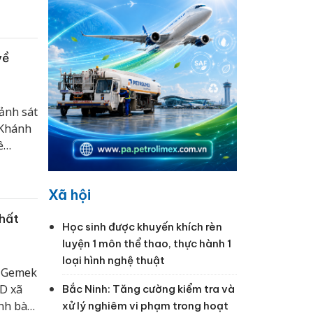
về
ảnh sát
 Khánh
ề
ằm
chức và
Xã hội
ơ sở.
nhất
Học sinh được khuyến khích rèn
luyện 1 môn thể thao, thực hành 1
loại hình nghệ thuật
à Gemek
ND xã
Bắc Ninh: Tăng cường kiểm tra và
ình bày
xử lý nghiêm vi phạm trong hoạt