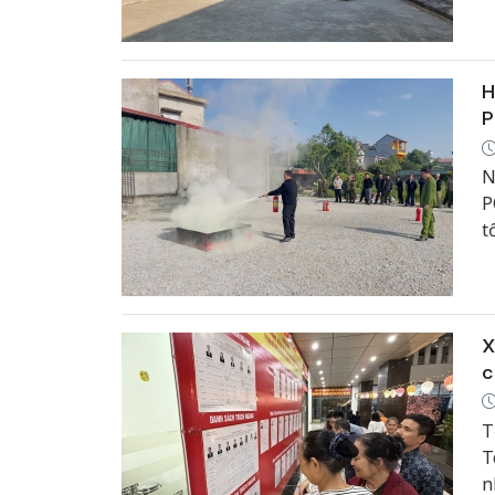
H
P
N
P
t
P
n
t
X
c
T
T
n