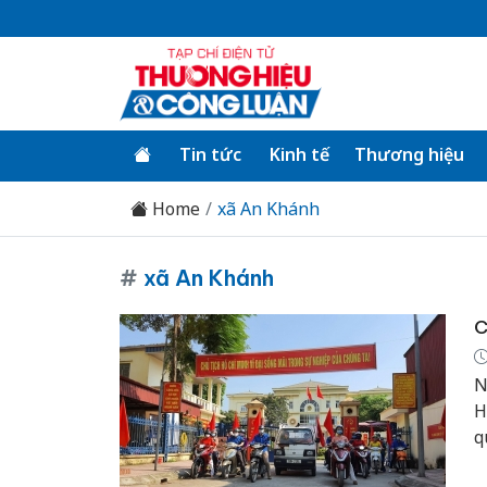
Tin tức
Kinh tế
Thương hiệu
Home
xã An Khánh
#
xã An Khánh
C
N
H
q