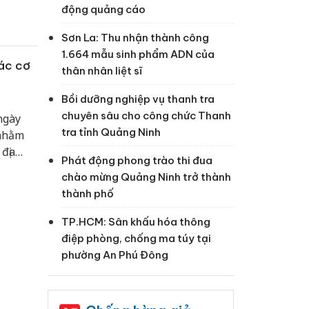
hị diễn
động quảng cáo
h nhiệm
Sơn La: Thu nhận thành công
ầu cử.
1.664 mẫu sinh phẩm ADN của
các cơ
thân nhân liệt sĩ
Bồi dưỡng nghiệp vụ thanh tra
chuyên sâu cho công chức Thanh
ngày
tra tỉnh Quảng Ninh
 nhằm
địa
Phát động phong trào thi đua
chào mừng Quảng Ninh trở thành
thành phố
TP.HCM: Sân khấu hóa thông
điệp phòng, chống ma túy tại
phường An Phú Đông