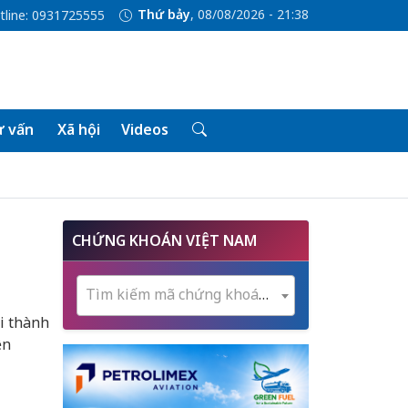
Thứ bảy
, 08/08/2026 - 21:38
tline: 0931725555
 vấn
Xã hội
Videos
CHỨNG KHOÁN VIỆT NAM
Tìm kiếm mã chứng khoán...
i thành
ện