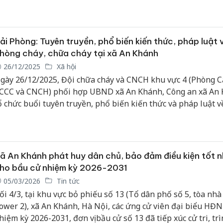
ải Phòng: Tuyên truyền, phổ biến kiến thức, pháp luật 
hòng cháy, chữa cháy tại xã An Khánh
26/12/2025
Xã hội
gày 26/12/2025, Đội chữa cháy và CNCH khu vực 4 (Phòng C
CCC và CNCH) phối hợp UBND xã An Khánh, Công an xã An
ổ chức buổi tuyên truyền, phổ biến kiến thức và pháp luật v
hòng cháy, chữa cháy (PCCC) và cứu nạn, cứu hộ (CNCH) nh
âng cao nhận thức, trách nhiệm của cán bộ, công chức, viên 
oàn thể nhân dân trong công tác đảm bảo an toàn PCCC tại c
ã An Khánh phát huy dân chủ, bảo đảm điều kiện tốt 
ho bầu cử nhiệm kỳ 2026-2031
05/03/2026
Tin tức
ối 4/3, tại khu vực bỏ phiếu số 13 (Tổ dân phố số 5, tòa nh
ower 2), xã An Khánh, Hà Nội, các ứng cử viên đại biểu HĐ
hiệm kỳ 2026-2031, đơn vị bầu cử số 13 đã tiếp xúc cử tri, tr