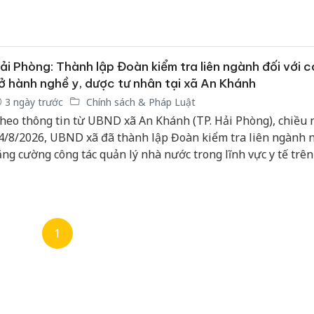
hương trình hành động và lắng nghe ý kiến nhân dân. Hội ng
a dân chủ, đúng quy định pháp luật, thể hiện tinh thần trác
rước cử tri và quyết tâm góp phần vào thành công của cuộc b
ải Phòng: Thành lập Đoàn kiểm tra liên ngành đối với 
ở hành nghề y, dược tư nhân tại xã An Khánh
3 ngày trước
Chính sách & Pháp Luật
heo thông tin từ UBND xã An Khánh (TP. Hải Phòng), chiều 
4/8/2026, UBND xã đã thành lập Đoàn kiểm tra liên ngành
ăng cường công tác quản lý nhà nước trong lĩnh vực y tế trên 
àn xã.
1