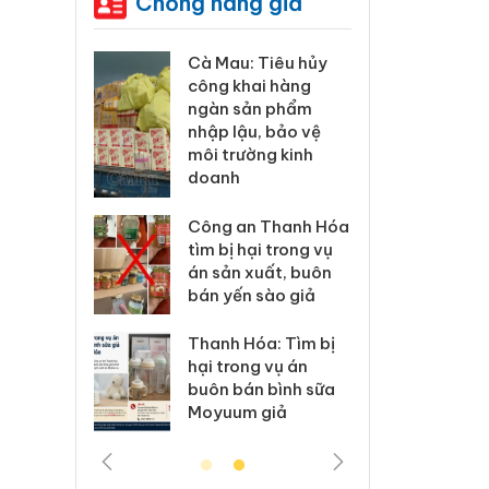
Chống hàng giả
Cà Mau: Tiêu hủy
Khẩn trương xác
công khai hàng
minh, xử lý sản
ngàn sản phẩm
phẩm Slimaura
nhập lậu, bảo vệ
Care x3 sử dụng
môi trường kinh
giấy phép giả mạo
doanh
Lào Cai xử lý 83 vụ
Công an Thanh Hóa
vi phạm thương mại
tìm bị hại trong vụ
trong tháng 7
án sản xuất, buôn
bán yến sào giả
Hưng Yên: Xử lý 6 hộ
kinh doanh bán
Thanh Hóa: Tìm bị
hàng giả mạo nhãn
hại trong vụ án
hiệu Adidas, Nike
buôn bán bình sữa
Moyuum giả