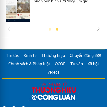
ke
buôn bán bình sữa Moyuum giả
Tin tức
Kinh tế
Thương hiệu
Chuyển động 389
Chính sách & Pháp luật
OCOP
Tư vấn
Xã hội
Videos