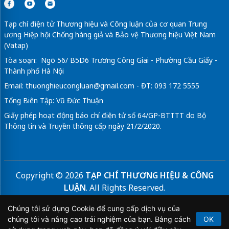
Tạp chí điện tử Thương hiệu và Công luận của cơ quan Trung
ương Hiệp hội Chống hàng giả và Bảo vệ Thương hiệu Việt Nam
(Vatap)
Tòa soạn: Ngõ 56/ B5D6 Trương Công Giai - Phường Cầu Giấy -
Thành phố Hà Nội
Email:
thuonghieucongluan@gmail.com
- ĐT: 093 172 5555
Tổng Biên Tập: Vũ Đức Thuận
Giấy phép hoạt động báo chí điện tử số 64/GP-BTTTT do Bộ
Thông tin và Truyền thông cấp ngày 21/2/2020.
Copyright © 2026
TẠP CHÍ THƯƠNG HIỆU & CÔNG
LUẬN
. All Rights Reserved.
Bản quyền thuộc Tạp chí Thương hiệu và Công luận. Cấm
Chúng tôi sử dụng Cookie để cung cấp dịch vụ của
sao chép dưới mọi hình thức nếu không có sự chấp thuận
chúng tôi và nâng cao trải nghiệm của bạn. Bằng cách
OK
bằng văn bản.