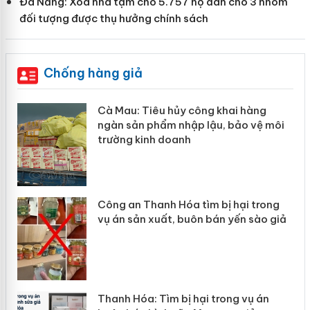
Đà Nẵng: Xóa nhà tạm cho 5.757 hộ dân cho 3 nhóm
đối tượng được thụ hưởng chính sách
Chống hàng giả
hẩm
Cà Mau: Tiêu hủy công khai hàng
ép
ngàn sản phẩm nhập lậu, bảo vệ môi
trường kinh doanh
Công an Thanh Hóa tìm bị hại trong
vụ án sản xuất, buôn bán yến sào giả
n
Thanh Hóa: Tìm bị hại trong vụ án