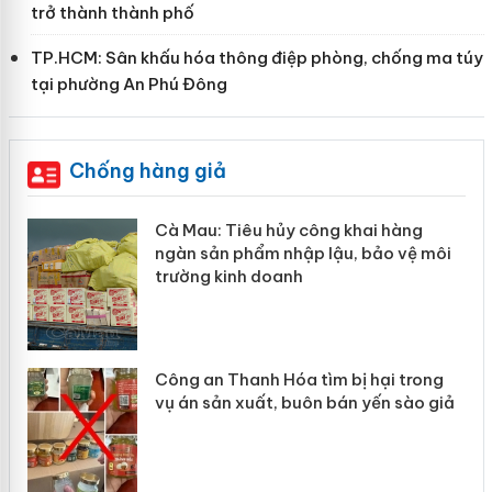
trở thành thành phố
TP.HCM: Sân khấu hóa thông điệp phòng, chống ma túy
tại phường An Phú Đông
Chống hàng giả
Tiêu hủy công khai hàng
Khẩn trương xá
 phẩm nhập lậu, bảo vệ môi
Slimaura Care 
inh doanh
giả mạo
Thanh Hóa tìm bị hại trong
Lào Cai xử lý 
n xuất, buôn bán yến sào giả
mại trong thán