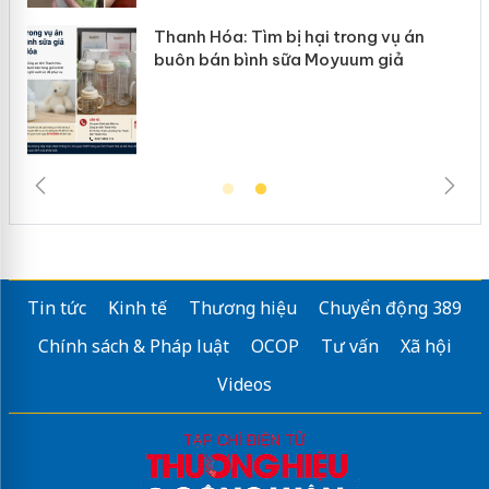
a: Tìm bị hại trong vụ án
Hưng Yên: Xử lý
n bình sữa Moyuum giả
hàng giả mạo n
Tin tức
Kinh tế
Thương hiệu
Chuyển động 389
Chính sách & Pháp luật
OCOP
Tư vấn
Xã hội
Videos