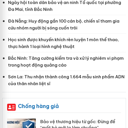
Ngày hội toàn dân bảo vệ an ninh Tổ quốc tại phường
Đa Mai, tỉnh Bắc Ninh
Đà Nẵng: Huy động gần 100 cán bộ, chiến sĩ tham gia
cứu nhóm người bị sóng cuốn trôi
Học sinh được khuyến khích rèn luyện 1 môn thể thao,
thực hành 1 loại hình nghệ thuật
Bắc Ninh: Tăng cường kiểm tra và xử lý nghiêm vi phạm
trong hoạt động quảng cáo
Sơn La: Thu nhận thành công 1.664 mẫu sinh phẩm ADN
của thân nhân liệt sĩ
Chống hàng giả
àng
Bảo vệ thương hiệu từ gốc: Đừng để
“mất bò mới lo làm chuồng”