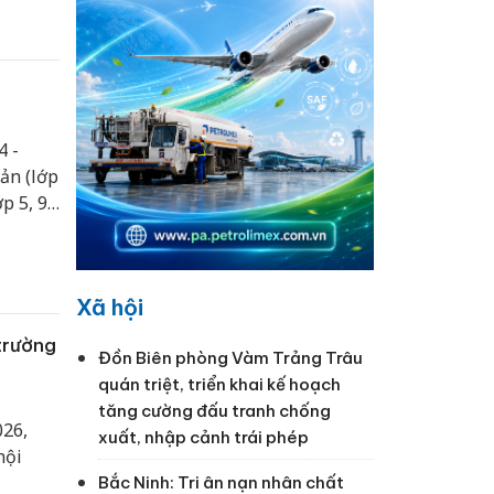
4 -
ản (lớp
p 5, 9,
ái bản.
Xã hội
trường
Đồn Biên phòng Vàm Trảng Trâu
quán triệt, triển khai kế hoạch
tăng cường đấu tranh chống
026,
xuất, nhập cảnh trái phép
hội
Bắc Ninh: Tri ân nạn nhân chất