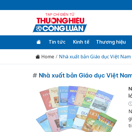
Tin tức
Kinh tế
Thương hiệu
Home
Nhà xuất bản Giáo dục Việt Nam
#
Nhà xuất bản Giáo dục Việt Na
N
l
N
g
t