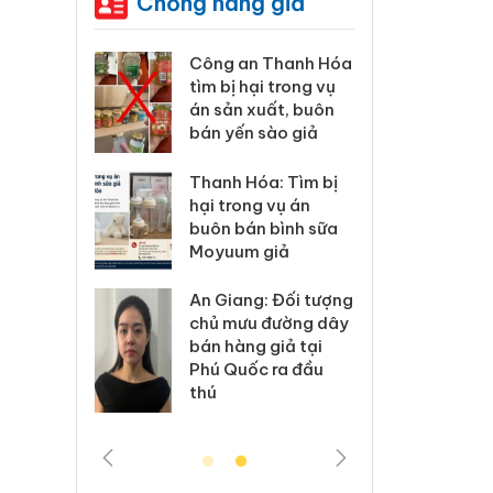
Chống hàng giả
Công an Thanh Hóa
Lào Cai xử lý 83 vụ
tìm bị hại trong vụ
vi phạm thương mại
án sản xuất, buôn
trong tháng 7
bán yến sào giả
Hưng Yên: Xử lý 6 hộ
Thanh Hóa: Tìm bị
kinh doanh bán
hại trong vụ án
hàng giả mạo nhãn
buôn bán bình sữa
hiệu Adidas, Nike
Moyuum giả
Cà Mau: Tiêu hủy
An Giang: Đối tượng
công khai hàng
chủ mưu đường dây
ngàn sản phẩm
bán hàng giả tại
nhập lậu, bảo vệ
Phú Quốc ra đầu
môi trường kinh
thú
doanh