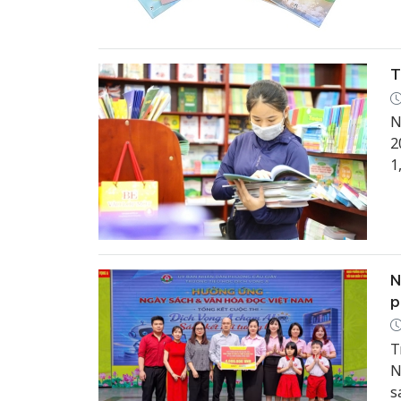
T
N
2
1
1
N
p
T
N
s