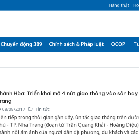
Hàng thật
Ho
Chuyển động 389
Chính sách & Pháp luật
OCOP
Tư
hánh Hòa: Triển khai mở 4 nút giao thông vào sân ba
rang
08/08/2017
Tin tức
iên tiếp trong thời gian gần đây, ùn tắc giao thông trên đườ
hú - TP. Nha Trang (đoạn từ Trần Quang Khải - Hoàng Diệu),
hành nỗi ám ảnh của người dân địa phương, du khách và các