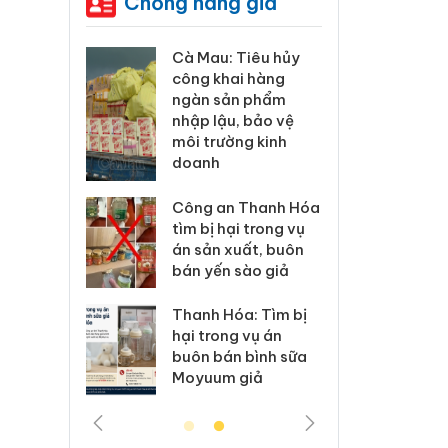
Chống hàng giả
Cà Mau: Tiêu hủy
Khẩn trương x
công khai hàng
minh, xử lý sản
ngàn sản phẩm
phẩm Slimaur
nhập lậu, bảo vệ
Care x3 sử dụ
o
môi trường kinh
giấy phép giả
doanh
ụ
Lào Cai xử lý 8
ại
Công an Thanh Hóa
vi phạm thươn
tìm bị hại trong vụ
trong tháng 7
án sản xuất, buôn
bán yến sào giả
hộ
Hưng Yên: Xử l
kinh doanh bá
Thanh Hóa: Tìm bị
ãn
hàng giả mạo 
hại trong vụ án
hiệu Adidas, N
buôn bán bình sữa
Moyuum giả