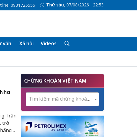
Thứ sáu
, 07/08/2026 - 22:53
tline: 0931725555
 vấn
Xã hội
Videos
CHỨNG KHOÁN VIỆT NAM
y Nha
Tìm kiếm mã chứng khoán...
ng Trần
 trở
 hãng