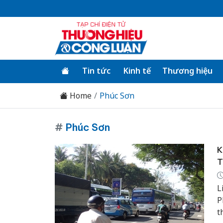
Tin tức
Kinh tế
Thương hiệu
Home
Phúc Sơn
#
Phúc Sơn
K
T
L
P
t