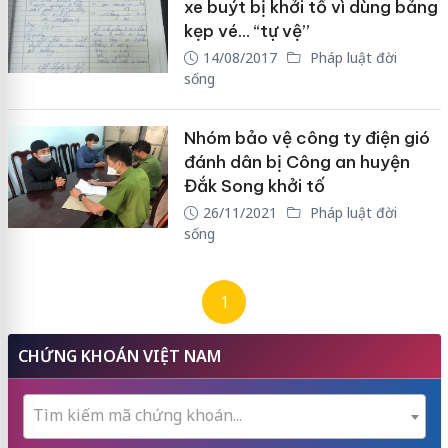
xe buýt bị khởi tố vì dùng bảng
kẹp vé… “tự vệ”
14/08/2017
Pháp luật đời
sống
Nhóm bảo vệ công ty điện gió
đánh dân bị Công an huyện
Đắk Song khởi tố
26/11/2021
Pháp luật đời
sống
1
CHỨNG KHOÁN VIỆT NAM
Tìm kiếm mã chứng khoán...