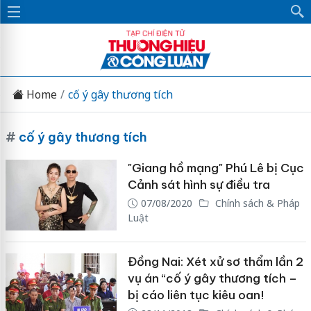
Home
cố ý gây thương tích
#
cố ý gây thương tích
"Giang hồ mạng" Phú Lê bị Cục
Cảnh sát hình sự điều tra
07/08/2020
Chính sách & Pháp
Luật
Đồng Nai: Xét xử sơ thẩm lần 2
vụ án “cố ý gây thương tích –
bị cáo liên tục kiêu oan!