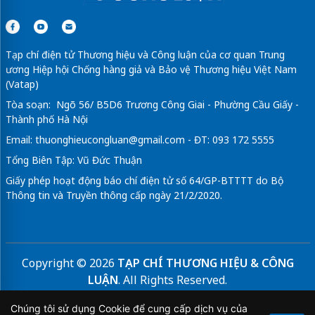
Tạp chí điện tử Thương hiệu và Công luận của cơ quan Trung
ương Hiệp hội Chống hàng giả và Bảo vệ Thương hiệu Việt Nam
(Vatap)
Tòa soạn: Ngõ 56/ B5D6 Trương Công Giai - Phường Cầu Giấy -
Thành phố Hà Nội
Email:
thuonghieucongluan@gmail.com
- ĐT: 093 172 5555
Tổng Biên Tập: Vũ Đức Thuận
Giấy phép hoạt động báo chí điện tử số 64/GP-BTTTT do Bộ
Thông tin và Truyền thông cấp ngày 21/2/2020.
Copyright © 2026
TẠP CHÍ THƯƠNG HIỆU & CÔNG
LUẬN
. All Rights Reserved.
Bản quyền thuộc Tạp chí Thương hiệu và Công luận. Cấm
Chúng tôi sử dụng Cookie để cung cấp dịch vụ của