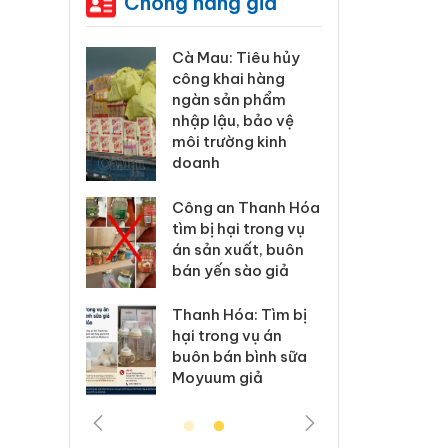
Chống hàng giả
g xác
Cà Mau: Tiêu hủy
Khẩn tr
sản
công khai hàng
minh, xử
aura
ngàn sản phẩm
phẩm Sl
 dụng
nhập lậu, bảo vệ
Care x3
giả mạo
môi trường kinh
giấy ph
doanh
lý 83 vụ
Lào Cai 
ương mại
Công an Thanh Hóa
vi phạm
g 7
tìm bị hại trong vụ
trong t
án sản xuất, buôn
bán yến sào giả
ử lý 6 hộ
Hưng Yên
 bán
kinh do
Thanh Hóa: Tìm bị
ạo nhãn
hàng gi
hại trong vụ án
, Nike
hiệu Adi
buôn bán bình sữa
Moyuum giả