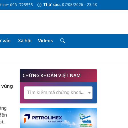
Thứ sáu
, 07/08/2026 - 23:48
tline: 0931725555
 vấn
Xã hội
Videos
CHỨNG KHOÁN VIỆT NAM
ợ vùng
Tìm kiếm mã chứng khoán...
óng
đến
ại