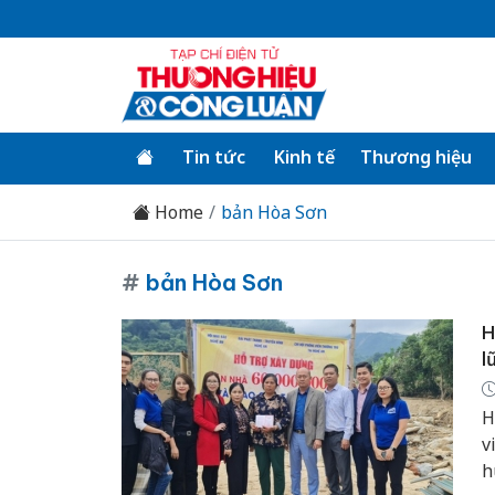
Tin tức
Kinh tế
Thương hiệu
Home
bản Hòa Sơn
#
bản Hòa Sơn
H
l
H
v
h