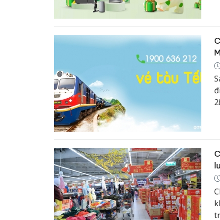
g
C
M
S
đ
2
C
l
C
k
t