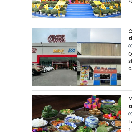
t
(
v
t
Q
t
Q
s
đ
v
t
M
t
L
n