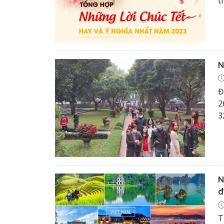
t
N
Đ
2
3
k
N
đ
T