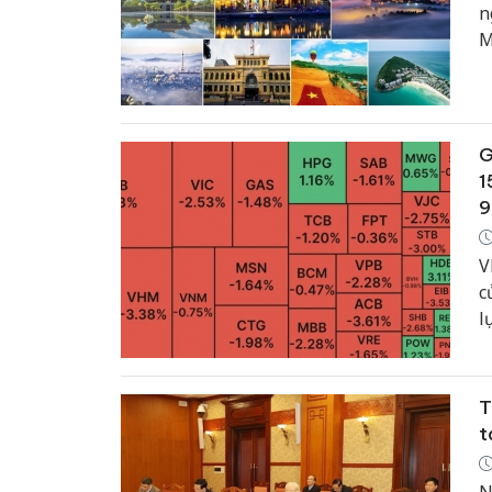
n
M
t
N
n
G
1
9
V
c
l
x
n
T
t