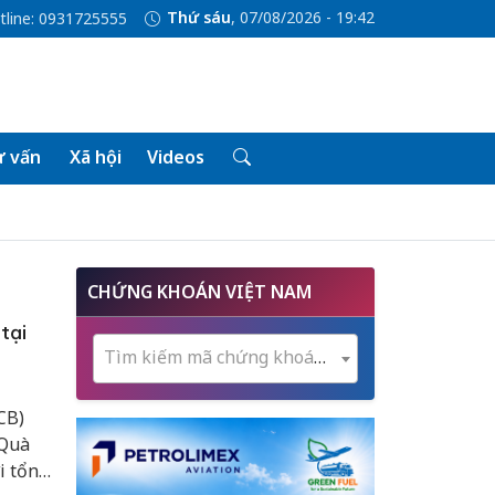
Thứ sáu
, 07/08/2026 - 19:42
tline: 0931725555
 vấn
Xã hội
Videos
CHỨNG KHOÁN VIỆT NAM
tại
Tìm kiếm mã chứng khoán...
CB)
 Quà
i tổng