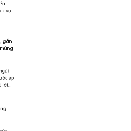
đến
ục vụ 9
t
ạt 17,5
, gần
h mùng
ngủi
rước áp
 lời
 CP
ông