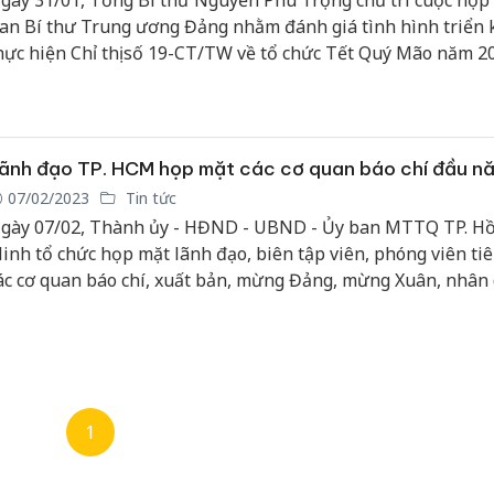
gày 31/01, Tổng Bí thư Nguyễn Phú Trọng chủ trì cuộc họp
an Bí thư Trung ương Đảng nhằm đánh giá tình hình triển 
hực hiện Chỉ thị số 19-CT/TW về tổ chức Tết Quý Mão năm 20
ạo một số nhiệm vụ trọng tâm của Trung ương, các cấp uỷ t
hời gian tới.
ãnh đạo TP. HCM họp mặt các cơ quan báo chí đầu n
07/02/2023
Tin tức
gày 07/02, Thành ủy - HĐND - UBND - Ủy ban MTTQ TP. Hồ
inh tổ chức họp mặt lãnh đạo, biên tập viên, phóng viên ti
ác cơ quan báo chí, xuất bản, mừng Đảng, mừng Xuân, nhân 
uý Mão năm 2023.
1