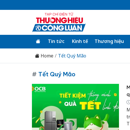
Tin tức
Kinh tế
Thương hiệu
Home
Tết Quý Mão
#
Tết Quý Mão
M
q
M
t
T