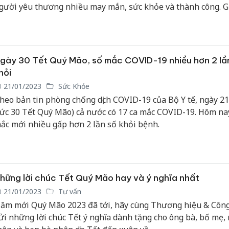
gười yêu thương nhiều may mắn, sức khỏe và thành công. G
hừa nhà nhà đều cúng lễ ngoài trời và cúng lễ trong nhà. Vậy
ghĩa và cách chuẩn bị mâm cúng trong nhà và ngoài trời khá
hế nào?
gày 30 Tết Quý Mão, số mắc COVID-19 nhiều hơn 2 lầ
hỏi
21/01/2023
Sức Khỏe
heo bản tin phòng chống dịch COVID-19 của Bộ Y tế, ngày 2
tức 30 Tết Quý Mão) cả nước có 17 ca mắc COVID-19. Hôm nay
ắc mới nhiều gấp hơn 2 lần số khỏi bệnh.
hững lời chúc Tết Quý Mão hay và ý nghĩa nhất
21/01/2023
Tư vấn
ăm mới Quý Mão 2023 đã tới, hãy cùng Thương hiệu & Công
ửi những lời chúc Tết ý nghĩa dành tặng cho ông bà, bố mẹ,