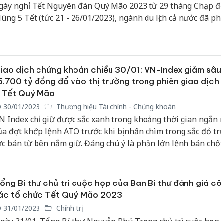
gày nghỉ Tết Nguyên đán Quý Mão 2023 từ 29 tháng Chạp 
ùng 5 Tết (tức 21 - 26/01/2023), ngành du lịch cả nước đã ph
riệu lượt khách nội địa, tăng khoảng 47,5% so với cùng kỳ Tế
guyên đán Nhâm Dần 2022. Tổng thu từ khách du lịch ước đ
ghìn tỷ đồng.
iao dịch chứng khoán chiều 30/01: VN-Index giảm sâu
5.700 tỷ đồng đổ vào thị trường trong phiên giao dịc
 Tết Quý Mão
30/01/2023
Thương hiệu Tài chính - Chứng khoán
N Index chỉ giữ được sắc xanh trong khoảng thời gian ngắn 
ủa đợt khớp lệnh ATO trước khi bị nhấn chìm trong sắc đỏ t
ực bán từ bên nắm giữ. Đáng chú ý là phần lớn lệnh bán chốt
uất phát từ nhóm cổ phiếu (CP) nằm trong rổ VN30 do nhóm
ày có đợt tăng giá khá mạnh ở những phiên trước.
ổng Bí thư chủ trì cuộc họp của Ban Bí thư đánh giá c
ác tổ chức Tết Quý Mão 2023
31/01/2023
Chính trị