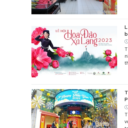
L
b
T
n
t
T
P
T
v