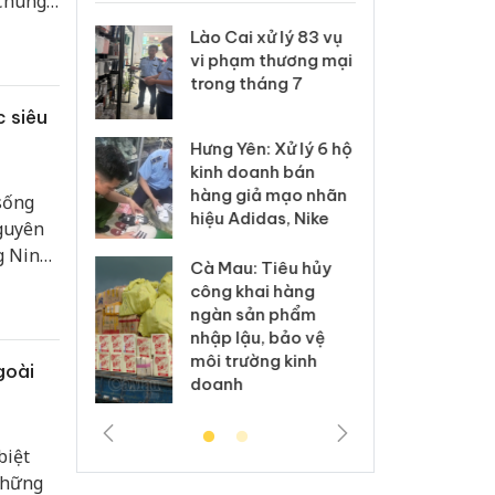
 Chúng
sắc
 Thanh Hóa
Lào Cai xử lý 83 vụ
Công
ền
i trong vụ
vi phạm thương mại
tìm b
uất, buôn
trong tháng 7
án sả
sào giả
bán y
 siêu
Hưng Yên: Xử lý 6 hộ
a: Tìm bị
Than
kinh doanh bán
g vụ án
hại t
hàng giả mạo nhãn
sống
 bình sữa
buôn
hiệu Adidas, Nike
giả
Moyu
Nguyên
ng Ninh
Cà Mau: Tiêu hủy
: Đối tượng
An Gi
dụng,
công khai hàng
 đường dây
chủ 
ng.
ngàn sản phẩm
 giả tại
bán h
nhập lậu, bảo vệ
c ra đầu
Phú 
môi trường kinh
thú
goài
doanh
biệt
những