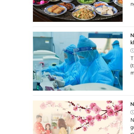
n
t
n
t
N
k
T
(
m
N
N
g