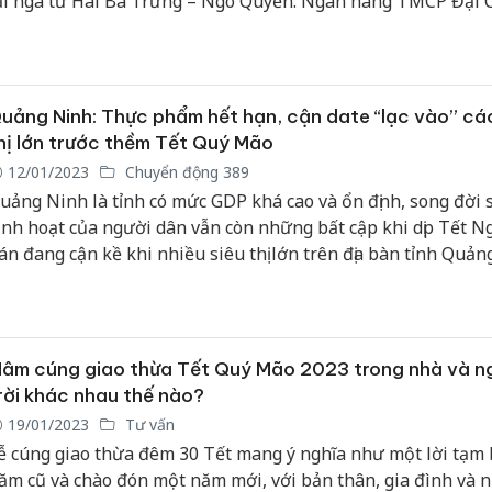
ại ngã tư Hai Bà Trưng – Ngô Quyền. Ngân hàng TMCP Đại
PVcomBank) đã tái hiện một Tết sum vầy và thịnh vượng với 
Công an
àng tài lộc, đỏ may mắn cùng nhiều hoạt động văn hóa truy
tìm bị hạ
hống hấp dẫn dành cho khách ghé thăm.
án sản x
bán yến 
uảng Ninh: Thực phẩm hết hạn, cận date “lạc vào” các
hị lớn trước thềm Tết Quý Mão
Thanh Hó
12/01/2023
Chuyển động 389
hại tron
uảng Ninh là tỉnh có mức GDP khá cao và ổn định, song đời 
buôn bán
Moyuum 
inh hoạt của người dân vẫn còn những bất cập khi dịp Tết 
án đang cận kề khi nhiều siêu thị lớn trên địa bàn tỉnh Quả
An Giang
ẫn có tình trạng cung cấp thực phẩm cận date, quá ngày sử 
chủ mưu
hậm chí là không rõ nguồn gốc xuất xứ tới tay người tiêu dù
bán hàng
Phú Quố
thú
âm cúng giao thừa Tết Quý Mão 2023 trong nhà và n
rời khác nhau thế nào?
19/01/2023
Tư vấn
ễ cúng giao thừa đêm 30 Tết mang ý nghĩa như một lời tạm 
ăm cũ và chào đón một năm mới, với bản thân, gia đình và 