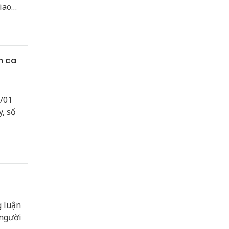
iao
, ý
c nhau
n ca
1/01
, số
 luận
 người