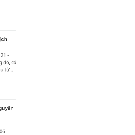
ịch
 21 -
g đó, có
hu từ
nguyên
 06