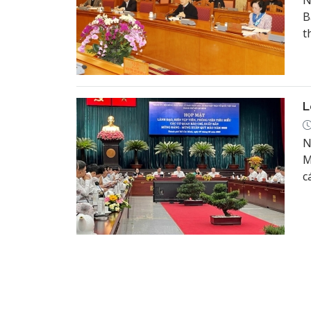
N
B
t
đ
t
L
N
M
c
Q