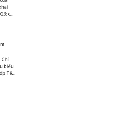
 của
khai
23; chỉ
rong
ăm
 Chí
êu biểu
dịp Tết