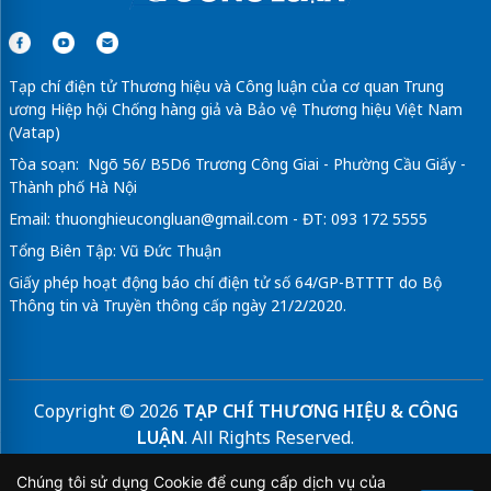
Tạp chí điện tử Thương hiệu và Công luận của cơ quan Trung
ương Hiệp hội Chống hàng giả và Bảo vệ Thương hiệu Việt Nam
(Vatap)
Tòa soạn: Ngõ 56/ B5D6 Trương Công Giai - Phường Cầu Giấy -
Thành phố Hà Nội
Email:
thuonghieucongluan@gmail.com
- ĐT: 093 172 5555
Tổng Biên Tập: Vũ Đức Thuận
Giấy phép hoạt động báo chí điện tử số 64/GP-BTTTT do Bộ
Thông tin và Truyền thông cấp ngày 21/2/2020.
Copyright © 2026
TẠP CHÍ THƯƠNG HIỆU & CÔNG
LUẬN
. All Rights Reserved.
Bản quyền thuộc Tạp chí Thương hiệu và Công luận. Cấm
Chúng tôi sử dụng Cookie để cung cấp dịch vụ của