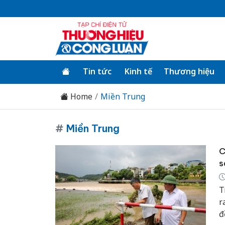
Tin tức
Kinh tế
Thương hiệu
Home
Miền Trung
#
Miền Trung
C
s
T
r
đ