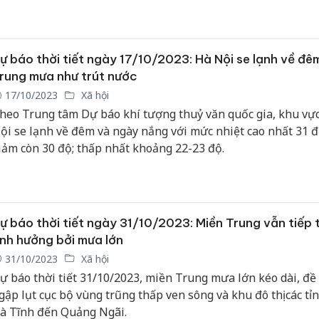
o mưa lớn kéo dài, nhằm giảm thiểu thiệt hại về người và tà
ủa người dân.
ự báo thời tiết ngày 17/10/2023: Hà Nội se lạnh về đê
rung mưa như trút nước
17/10/2023
Xã hội
heo Trung tâm Dự báo khí tượng thuỷ văn quốc gia, khu vự
ội se lạnh về đêm và ngày nắng với mức nhiệt cao nhất 31 đ
iảm còn 30 độ; thấp nhất khoảng 22-23 độ.
ự báo thời tiết ngày 31/10/2023: Miền Trung vẫn tiếp 
nh hưởng bởi mưa lớn
31/10/2023
Xã hội
ự báo thời tiết 31/10/2023, miền Trung mưa lớn kéo dài, đ
gập lụt cục bộ vùng trũng thấp ven sông và khu đô thị các tỉ
à Tĩnh đến Quảng Ngãi.