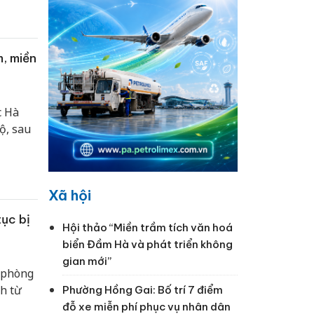
i sản
m, miền
c Hà
ộ, sau
Xã hội
tục bị
Hội thảo “Miền trầm tích văn hoá
biển Đầm Hà và phát triển không
gian mới”
ề phòng
nh từ
Phường Hồng Gai: Bố trí 7 điểm
đỗ xe miễn phí phục vụ nhân dân