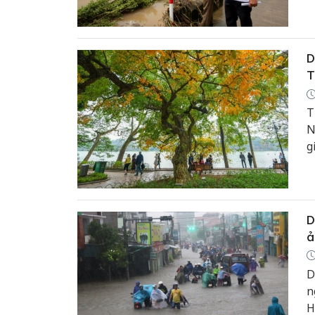
d
c
D
T
T
N
g
D
ả
D
n
H