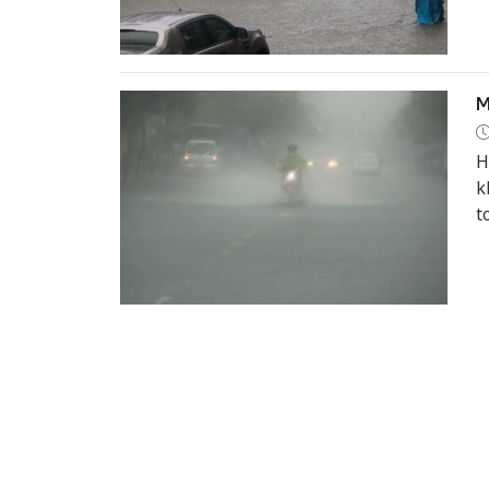
M
H
k
t
n