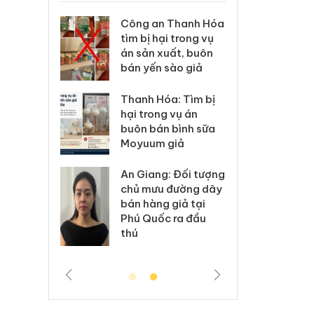
xử lý 83 vụ
Công an Thanh Hóa
Lào C
 thương mại
tìm bị hại trong vụ
vi p
áng 7
án sản xuất, buôn
trong
bán yến sào giả
: Xử lý 6 hộ
Hưng 
Thanh Hóa: Tìm bị
anh bán
kinh
hại trong vụ án
ả mạo nhãn
hàng
buôn bán bình sữa
das, Nike
hiệu 
Moyuum giả
 Tiêu hủy
Cà M
An Giang: Đối tượng
ai hàng
công
chủ mưu đường dây
n phẩm
ngàn
bán hàng giả tại
, bảo vệ
nhập 
Phú Quốc ra đầu
ng kinh
môi t
thú
doan