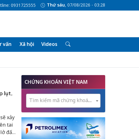
Thứ sáu
, 07/08/2026 - 03:28
tline: 0931725555
 vấn
Xã hội
Videos
CHỨNG KHOÁN VIỆT NAM
 lụt,
Tìm kiếm mã chứng khoán...
 sẽ xảy
ên tai
lở đất