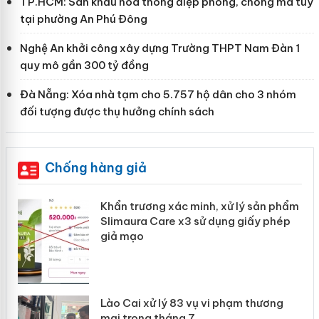
TP.HCM: Sân khấu hóa thông điệp phòng, chống ma túy
tại phường An Phú Đông
Nghệ An khởi công xây dựng Trường THPT Nam Đàn 1
quy mô gần 300 tỷ đồng
Đà Nẵng: Xóa nhà tạm cho 5.757 hộ dân cho 3 nhóm
đối tượng được thụ hưởng chính sách
Chống hàng giả
Khẩn trương xác minh, xử lý sản phẩm
ôi
Slimaura Care x3 sử dụng giấy phép
giả mạo
 án
Lào Cai xử lý 83 vụ vi phạm thương
mại trong tháng 7