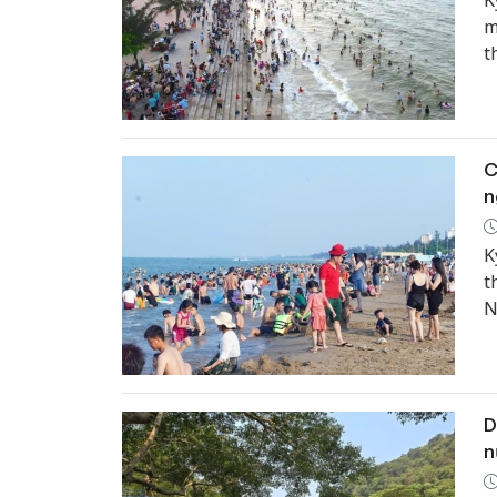
K
m
t
k
C
n
K
t
N
l
D
n