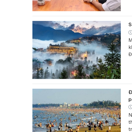
S
M
k
Đ
h
c
x
Đ
p
N
t
t