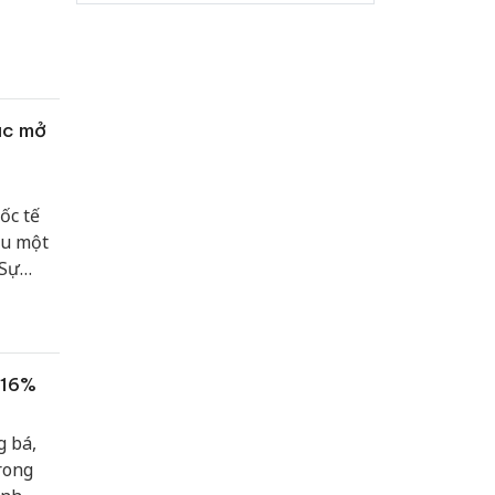
i Loan.
ắc mở
ốc tế
ấu một
 Sự
ền tảng
 Bình
 16%
g bá,
rong