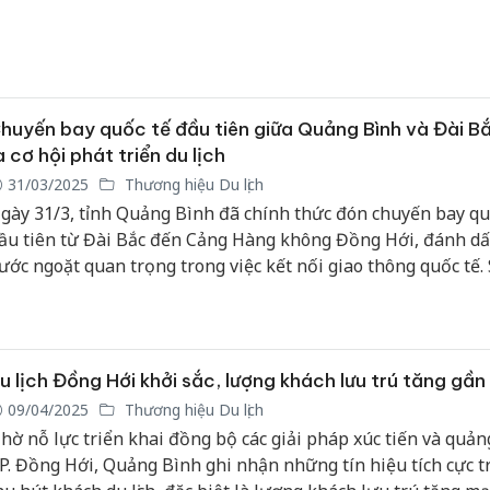
rong việc kết nối giao thương, du lịch giữa Quảng Bình và Đà
huyến bay quốc tế đầu tiên giữa Quảng Bình và Đài B
a cơ hội phát triển du lịch
31/03/2025
Thương hiệu Du lịch
gày 31/3, tỉnh Quảng Bình đã chính thức đón chuyến bay qu
ầu tiên từ Đài Bắc đến Cảng Hàng không Đồng Hới, đánh d
ước ngoặt quan trọng trong việc kết nối giao thông quốc tế.
iện này không chỉ mở ra cơ hội thúc đẩy du lịch mà còn tạo n
ững chắc cho sự phát triển kinh tế, giao thương giữa Quảng
à các quốc gia, vùng lãnh thổ trong khu vực.
u lịch Đồng Hới khởi sắc, lượng khách lưu trú tăng gần
09/04/2025
Thương hiệu Du lịch
hờ nỗ lực triển khai đồng bộ các giải pháp xúc tiến và quản
P. Đồng Hới, Quảng Bình ghi nhận những tín hiệu tích cực t