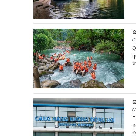
d
Q
Q
q
t
đ
đ
Q
T
n
Đ