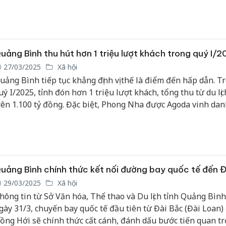
u lịch hàng đầu khu vực.
Công an
tìm bị hạ
án sản x
uảng Bình thu hút hơn 1 triệu lượt khách trong quý I/
bán yến 
27/03/2025
Xã hội
uảng Bình tiếp tục khẳng định vị thế là điểm đến hấp dẫn. T
Thanh Hó
uý I/2025, tỉnh đón hơn 1 triệu lượt khách, tổng thu từ du lịc
hại tron
rên 1.100 tỷ đồng. Đặc biệt, Phong Nha được Agoda vinh dan
buôn bán
Moyuum 
iểm đến tiết kiệm nhất Châu Á mùa xuân 2025, hứa hẹn thu
ông đảo du khách.
An Giang
chủ mưu
bán hàng
uảng Bình chính thức kết nối đường bay quốc tế đến 
Phú Quố
thú
29/03/2025
Xã hội
hông tin từ Sở Văn hóa, Thể thao và Du lịch tỉnh Quảng Bình
gày 31/3, chuyến bay quốc tế đầu tiên từ Đài Bắc (Đài Loan)
ồng Hới sẽ chính thức cất cánh, đánh dấu bước tiến quan t