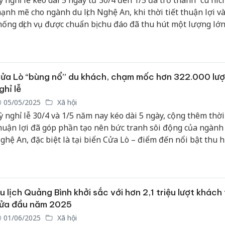
ỳ nghỉ lễ kéo dài 5 ngày từ 30/4 đến 1/5 đã trở thành “cú híc
ạnh mẽ cho ngành du lịch Nghệ An, khi thời tiết thuận lợi v
hống dịch vụ được chuẩn bị chu đáo đã thu hút một lượng lớ
hách đổ về.
ửa Lò “bùng nổ” du khách, chạm mốc hơn 322.000 lượ
ghỉ lễ
05/05/2025
Xã hội
ỳ nghỉ lễ 30/4 và 1/5 năm nay kéo dài 5 ngày, cộng thêm thời 
huận lợi đã góp phần tạo nên bức tranh sôi động của ngành d
ghệ An, đặc biệt là tại biển Cửa Lò – điểm đến nổi bật thu h
ượng lớn du khách.
u lịch Quảng Bình khởi sắc với hơn 2,1 triệu lượt khách
ửa đầu năm 2025
01/06/2025
Xã hội