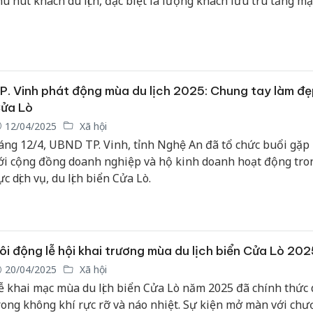
hu hút khách du lịch, đặc biệt là lượng khách lưu trú tăng m
rong thời gian qua.
P. Vinh phát động mùa du lịch 2025: Chung tay làm đẹ
ửa Lò
12/04/2025
Xã hội
áng 12/4, UBND TP. Vinh, tỉnh Nghệ An đã tổ chức buổi gặp
ới cộng đồng doanh nghiệp và hộ kinh doanh hoạt động tron
ực dịch vụ, du lịch biển Cửa Lò.
ôi động lễ hội khai trương mùa du lịch biển Cửa Lò 202
20/04/2025
Xã hội
ễ khai mạc mùa du lịch biển Cửa Lò năm 2025 đã chính thức 
rong không khí rực rỡ và náo nhiệt. Sự kiện mở màn với ch