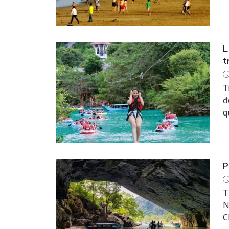
l
L
t
T
đ
q
đ
g
P
T
N
C