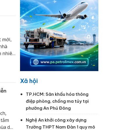
 mới,
 nhà
n nhiên
̣ mà
rỡ sắc
Xã hội
iễn
TP.HCM: Sân khấu hóa thông
điệp phòng, chống ma túy tại
phường An Phú Đông
ch,
 tắm
Nghệ An khởi công xây dựng
mùa du
Trường THPT Nam Đàn 1 quy mô