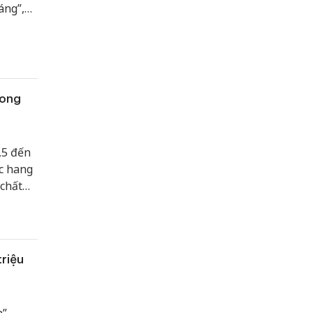
áng”,
gười
 điểm
rong
,5 đến
ốc hang
 chất
triệu