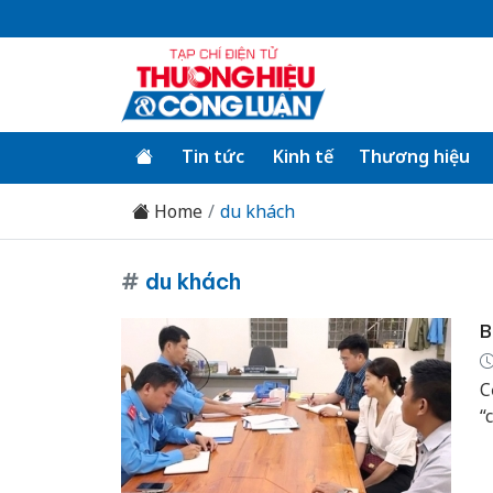
Tin tức
Kinh tế
Thương hiệu
Home
du khách
#
du khách
B
C
“