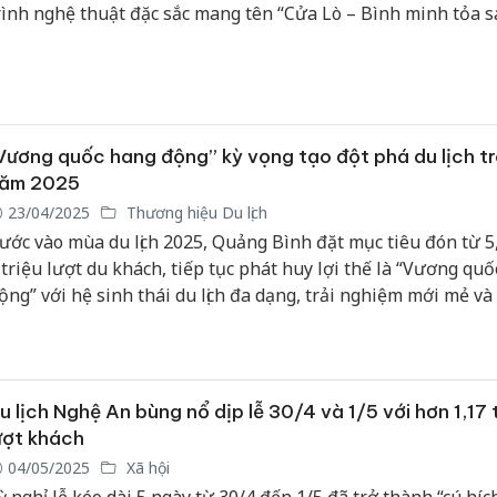
rình nghệ thuật đặc sắc mang tên “Cửa Lò – Bình minh tỏa s
ạo nên bầu không khí sôi động, đầy cảm xúc cho hàng vạn n
ân và du khách. Màn pháo hoa tầm cao hoành tráng cũng là
hấn khiến đêm khai hội thêm phần rực rỡ.
Vương quốc hang động” kỳ vọng tạo đột phá du lịch t
ăm 2025
23/04/2025
Thương hiệu Du lịch
ước vào mùa du lịch 2025, Quảng Bình đặt mục tiêu đón từ 5
 triệu lượt du khách, tiếp tục phát huy lợi thế là “Vương qu
ộng” với hệ sinh thái du lịch đa dạng, trải nghiệm mới mẻ và
ượng dịch vụ không ngừng nâng cao.
u lịch Nghệ An bùng nổ dịp lễ 30/4 và 1/5 với hơn 1,17 
ượt khách
04/05/2025
Xã hội