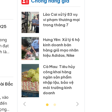
Chống hàng giả
 Thanh Hóa
Lào Cai xử lý 83 vụ
Công
i trong vụ
vi phạm thương mại
tìm b
uất, buôn
trong tháng 7
án sả
2025
sào giả
bán y
rong
Hưng Yên: Xử lý 6 hộ
a: Tìm bị
Than
kinh doanh bán
h đạt
g vụ án
hại t
hàng giả mạo nhãn
h là
 bình sữa
buôn
hiệu Adidas, Nike
giả
Moyu
 hút
Cà Mau: Tiêu hủy
: Đối tượng
An Gi
công khai hàng
 đường dây
chủ 
ngàn sản phẩm
 giả tại
bán h
nhập lậu, bảo vệ
Đài Bắc
c ra đầu
Phú 
môi trường kinh
thú
doanh
, vào
 đến
rọng