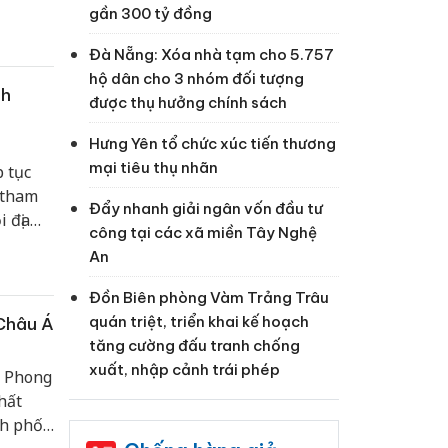
gần 300 tỷ đồng
Đà Nẵng: Xóa nhà tạm cho 5.757
hộ dân cho 3 nhóm đối tượng
nh
được thụ hưởng chính sách
Hưng Yên tổ chức xúc tiến thương
mại tiêu thụ nhãn
 tục
 tham
Đẩy nhanh giải ngân vốn đầu tư
 địa
công tại các xã miền Tây Nghệ
 đạt
An
Đồn Biên phòng Vàm Trảng Trâu
quán triệt, triển khai kế hoạch
 Châu Á
tăng cường đấu tranh chống
xuất, nhập cảnh trái phép
, Phong
hất
nh phố