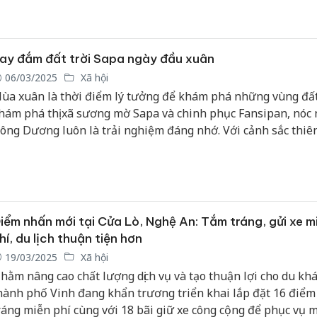
ay đắm đất trời Sapa ngày đầu xuân
06/03/2025
Xã hội
ùa xuân là thời điểm lý tưởng để khám phá những vùng đất
hám phá thị xã sương mờ Sapa và chinh phục Fansipan, nóc
ông Dương luôn là trải nghiệm đáng nhớ. Với cảnh sắc thiê
ùng vĩ, hành trình này không chỉ mang đến thử thách mới la
òn là cơ hội để hòa mình vào không khí đất trời Tây Bắc rực 
uân.
iểm nhấn mới tại Cửa Lò, Nghệ An: Tắm tráng, gửi xe m
hí, du lịch thuận tiện hơn
19/03/2025
Xã hội
hằm nâng cao chất lượng dịch vụ và tạo thuận lợi cho du khá
hành phố Vinh đang khẩn trương triển khai lắp đặt 16 điểm
ráng miễn phí cùng với 18 bãi giữ xe công cộng để phục vụ 