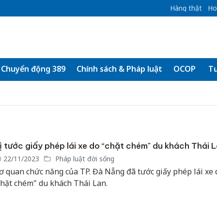
Hàng thật
Ho
Chuyển động 389
Chính sách & Pháp luật
OCOP
Tư
ị tước giấy phép lái xe do “chặt chém" du khách Thái 
22/11/2023
Pháp luật đời sống
ơ quan chức năng của TP. Đà Nẵng đã tước giấy phép lái xe 
chặt chém" du khách Thái Lan.