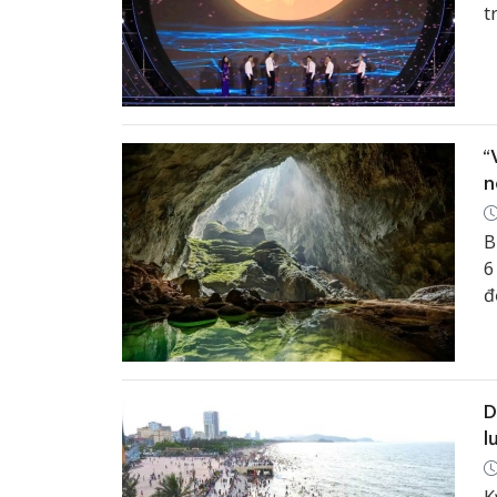
t
t
d
n
“
n
B
6
đ
l
D
l