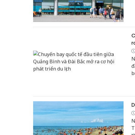
t
C
r
N
đ
b
k
v
v
D
N
T