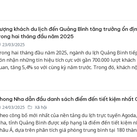
ịch biển Cửa Lò năm 2025.
ượng khách du lịch đến Quảng Bình tăng trưởng ổn đị
rong hai tháng đầu năm 2025
23/03/2025
rong hai tháng đầu năm 2025, ngành du lịch Quảng Bình tiếp
ón nhận những tín hiệu tích cực với gần 700.000 lượt khách
uan, tăng 5,4% so với cùng kỳ năm trước. Trong đó, khách nội
ạt khoảng 652.000 lượt, tăng 5%, còn khách quốc tế ước tính
ần 35.000 lượt, tăng 14,3%.
hong Nha dẫn đầu danh sách điểm đến tiết kiệm nhất
24/03/2025
Xã hội
heo công bố mới nhất của nền tảng du lịch trực tuyến Agoda
ha, tỉnh Quảng Bình được xếp hạng là điểm đến tiết kiệm n
hâu Á, dựa trên phân tích giá phòng trung bình tại 180 thà