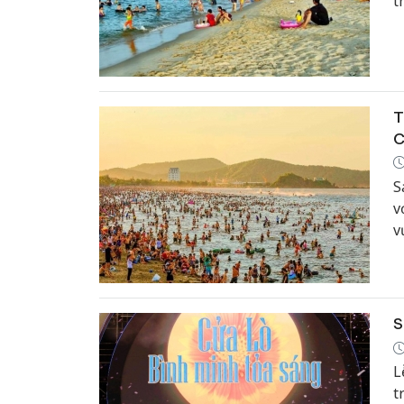
t
t
T
C
S
v
v
S
L
t