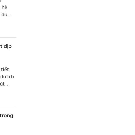
h”
à hệ
n du
t dịp
tiết
u lịch
út
 trong