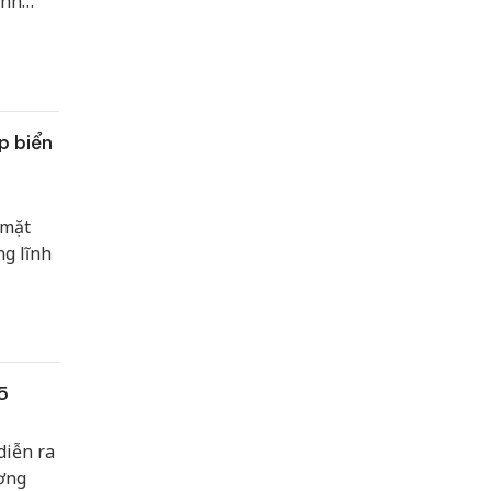
ạnh
p biển
 mặt
g lĩnh
5
diễn ra
ương