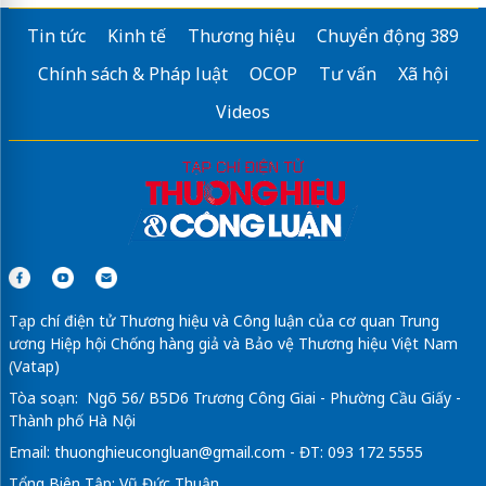
Tin tức
Kinh tế
Thương hiệu
Chuyển động 389
Chính sách & Pháp luật
OCOP
Tư vấn
Xã hội
Videos
Tạp chí điện tử Thương hiệu và Công luận của cơ quan Trung
ương Hiệp hội Chống hàng giả và Bảo vệ Thương hiệu Việt Nam
(Vatap)
Tòa soạn: Ngõ 56/ B5D6 Trương Công Giai - Phường Cầu Giấy -
Thành phố Hà Nội
Email:
thuonghieucongluan@gmail.com
- ĐT: 093 172 5555
Tổng Biên Tập: Vũ Đức Thuận