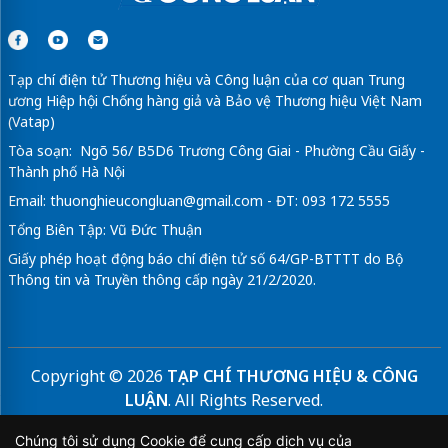
Tạp chí điện tử Thương hiệu và Công luận của cơ quan Trung
ương Hiệp hội Chống hàng giả và Bảo vệ Thương hiệu Việt Nam
(Vatap)
Tòa soạn: Ngõ 56/ B5D6 Trương Công Giai - Phường Cầu Giấy -
Thành phố Hà Nội
Email:
thuonghieucongluan@gmail.com
- ĐT: 093 172 5555
Tổng Biên Tập: Vũ Đức Thuận
Giấy phép hoạt động báo chí điện tử số 64/GP-BTTTT do Bộ
Thông tin và Truyền thông cấp ngày 21/2/2020.
Copyright © 2026
TẠP CHÍ THƯƠNG HIỆU & CÔNG
LUẬN
. All Rights Reserved.
Bản quyền thuộc Tạp chí Thương hiệu và Công luận. Cấm
Chúng tôi sử dụng Cookie để cung cấp dịch vụ của