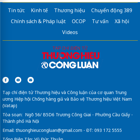
Tin tức
Kinh tế
Thương hiệu
Chuyển động 389
Chính sách & Pháp luật
OCOP
Tư vấn
Xã hội
Videos
Tạp chí điện tử Thương hiệu và Công luận của cơ quan Trung
ương Hiệp hội Chống hàng giả và Bảo vệ Thương hiệu Việt Nam
(Vatap)
Tòa soạn: Ngõ 56/ B5D6 Trương Công Giai - Phường Cầu Giấy -
Thành phố Hà Nội
Email:
thuonghieucongluan@gmail.com
- ĐT: 093 172 5555
Tổng Biên Tập: Vũ Đức Thuận