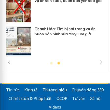
vụ án sản xuất, buôn bán yến sào giả
n
Thanh Hóa: Tìm bị hại trong vụ án
ke
buôn bán bình sữa Moyuum giả
Tin tức
Kinh tế
Thương hiệu
Chuyển động 389
Chính sách & Pháp luật
OCOP
Tư vấn
Xã hội
Videos