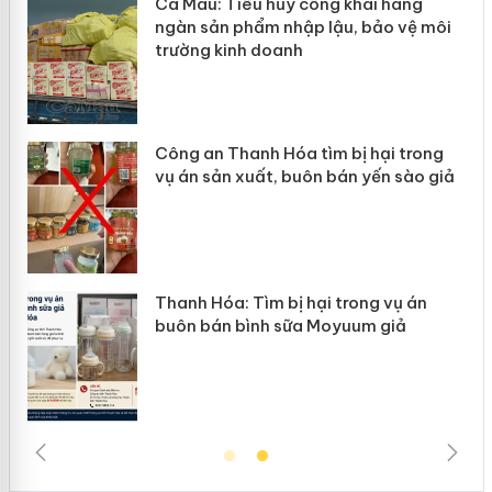
Cà Mau: Tiêu hủy công khai hàng
Khẩn tr
ngàn sản phẩm nhập lậu, bảo vệ môi
Slimaur
trường kinh doanh
giả mạ
Công an Thanh Hóa tìm bị hại trong
Lào Cai
ụ án sản xuất, buôn bán yến sào giả
mại tro
hanh Hóa: Tìm bị hại trong vụ án
Hưng Yê
buôn bán bình sữa Moyuum giả
hàng gi