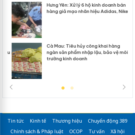
Hưng Yên: Xử lý 6 hộ kinh doanh bán
hàng giả mạo nhãn hiệu Adidas, Nike
g
Cà Mau: Tiêu hủy công khai hàng
đầu
ngàn sản phẩm nhập lậu, bảo vệ môi
trường kinh doanh
Tin tức
Kinh tế
Thương hiệu
Chuyển động 389
Chính sách & Pháp luật
OCOP
Tư vấn
Xã hội