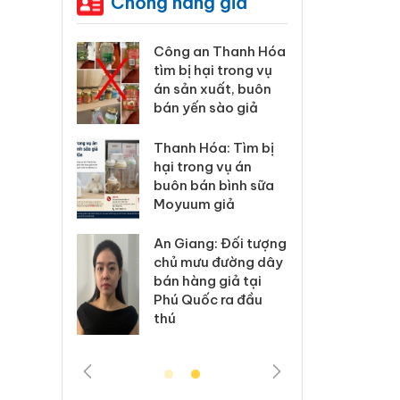
Chống hàng giả
xử lý 83 vụ
Công an Thanh Hóa
Lào C
 thương mại
tìm bị hại trong vụ
vi p
áng 7
án sản xuất, buôn
trong
bán yến sào giả
: Xử lý 6 hộ
Hưng 
Thanh Hóa: Tìm bị
anh bán
kinh
hại trong vụ án
ả mạo nhãn
hàng
buôn bán bình sữa
das, Nike
hiệu 
Moyuum giả
 Tiêu hủy
Cà M
An Giang: Đối tượng
ai hàng
công
chủ mưu đường dây
n phẩm
ngàn
bán hàng giả tại
, bảo vệ
nhập 
Phú Quốc ra đầu
ng kinh
môi t
thú
doan