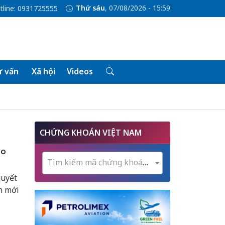
Thứ sáu
, 07/08/2026 - 15:59
tline: 0931725555
 vấn
Xã hội
Videos
CHỨNG KHOÁN VIỆT NAM
ao
Tìm kiếm mã chứng khoán...
quyết
n mới