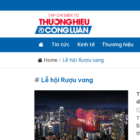
Tin tức
Kinh tế
Thương hiệu
Home
Lễ hội Rượu vang
#
Lễ hội Rượu vang
T
d
T
B
t