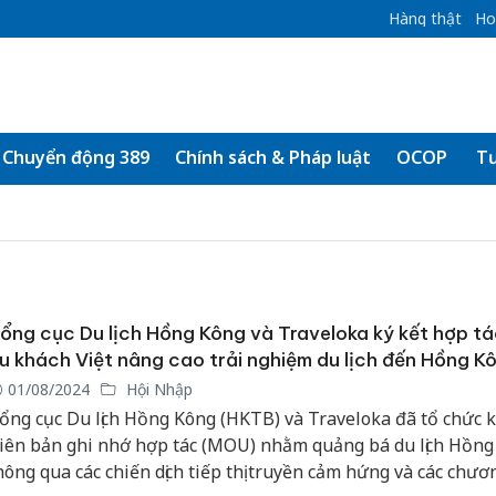
Hàng thật
Ho
Chuyển động 389
Chính sách & Pháp luật
OCOP
Tư
ổng cục Du lịch Hồng Kông và Traveloka ký kết hợp tá
u khách Việt nâng cao trải nghiệm du lịch đến Hồng K
01/08/2024
Hội Nhập
ổng cục Du lịch Hồng Kông (HKTB) và Traveloka đã tổ chức k
iên bản ghi nhớ hợp tác (MOU) nhằm quảng bá du lịch Hồng
hông qua các chiến dịch tiếp thị truyền cảm hứng và các chươ