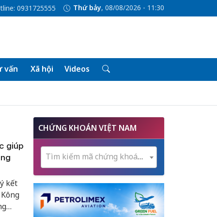
Thứ bảy
, 08/08/2026 - 11:30
tline: 0931725555
 vấn
Xã hội
Videos
CHỨNG KHOÁN VIỆT NAM
c giúp
Tìm kiếm mã chứng khoán...
ông
ý kết
 Kông
ng