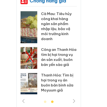
Chống hàng giả
ương xác
Cà Mau: Tiêu hủy
Khẩn
 lý sản
công khai hàng
minh,
imaura
ngàn sản phẩm
phẩm
 sử dụng
nhập lậu, bảo vệ
Care
ép giả mạo
môi trường kinh
giấy
doanh
xử lý 83 vụ
Lào C
 thương mại
Công an Thanh Hóa
vi p
áng 7
tìm bị hại trong vụ
trong
án sản xuất, buôn
bán yến sào giả
: Xử lý 6 hộ
Hưng 
anh bán
kinh
Thanh Hóa: Tìm bị
ả mạo nhãn
hàng
hại trong vụ án
das, Nike
hiệu 
buôn bán bình sữa
Moyuum giả