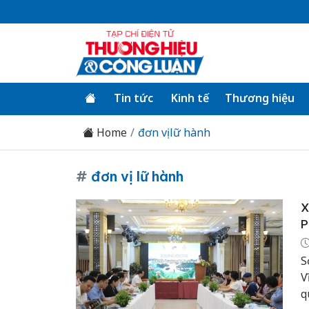
Tin tức
Kinh tế
Thương hiệu
Home
đơn vị lữ hành
#
đơn vị lữ hành
X
P
S
V
q