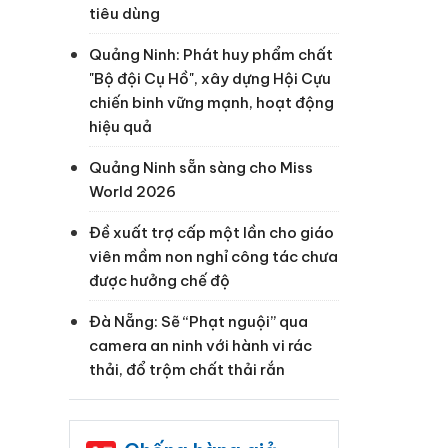
tiêu dùng
Quảng Ninh: Phát huy phẩm chất
"Bộ đội Cụ Hồ", xây dựng Hội Cựu
chiến binh vững mạnh, hoạt động
hiệu quả
Quảng Ninh sẵn sàng cho Miss
World 2026
Đề xuất trợ cấp một lần cho giáo
viên mầm non nghỉ công tác chưa
được hưởng chế độ
Đà Nẵng: Sẽ “Phạt nguội” qua
camera an ninh với hành vi rác
thải, đổ trộm chất thải rắn