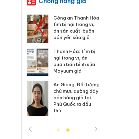
Chống hàng giả
 an Thanh Hóa
Lào Cai xử lý 83 vụ
Cô
ị hại trong vụ
vi phạm thương mại
tì
n xuất, buôn
trong tháng 7
án
ến sào giả
bá
Hưng Yên: Xử lý 6 hộ
 Hóa: Tìm bị
Th
kinh doanh bán
rong vụ án
hạ
hàng giả mạo nhãn
bán bình sữa
bu
hiệu Adidas, Nike
um giả
M
Cà Mau: Tiêu hủy
ang: Đối tượng
An
công khai hàng
mưu đường dây
ch
ngàn sản phẩm
àng giả tại
bá
nhập lậu, bảo vệ
uốc ra đầu
Ph
môi trường kinh
th
doanh