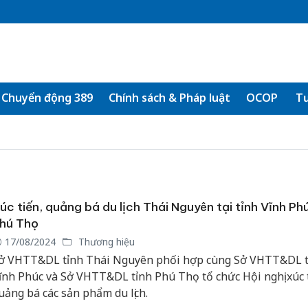
Chuyển động 389
Chính sách & Pháp luật
OCOP
Tư
úc tiến, quảng bá du lịch Thái Nguyên tại tỉnh Vĩnh Ph
hú Thọ
17/08/2024
Thương hiệu
ở VHTT&DL tỉnh Thái Nguyên phối hợp cùng Sở VHTT&DL t
ĩnh Phúc và Sở VHTT&DL tỉnh Phú Thọ tổ chức Hội nghị xúc 
uảng bá các sản phẩm du lịch.