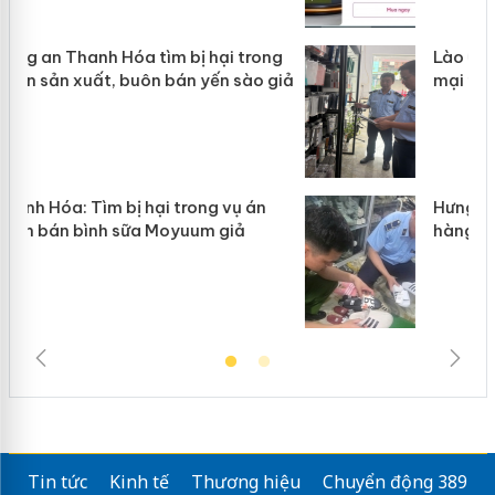
g
Lào Cai xử lý 83 vụ vi phạm thương
iả
mại trong tháng 7
Hưng Yên: Xử lý 6 hộ kinh doanh bán
hàng giả mạo nhãn hiệu Adidas, Nike
Tin tức
Kinh tế
Thương hiệu
Chuyển động 389