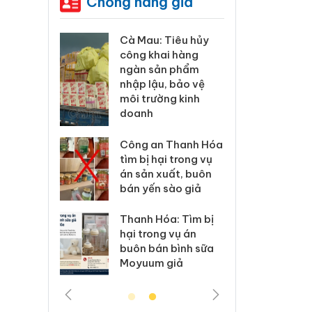
Chống hàng giả
ơng xác
Cà Mau: Tiêu hủy
Khẩn 
lý sản
công khai hàng
minh, 
imaura
ngàn sản phẩm
phẩm 
sử dụng
nhập lậu, bảo vệ
Care 
p giả mạo
môi trường kinh
giấy 
doanh
ử lý 83 vụ
Lào Ca
thương mại
Công an Thanh Hóa
vi ph
áng 7
tìm bị hại trong vụ
trong
án sản xuất, buôn
bán yến sào giả
 Xử lý 6 hộ
Hưng Y
nh bán
kinh 
Thanh Hóa: Tìm bị
 mạo nhãn
hàng 
hại trong vụ án
as, Nike
hiệu 
buôn bán bình sữa
Moyuum giả