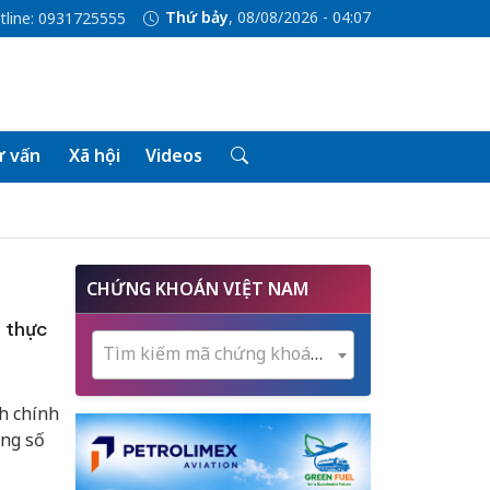
Thứ bảy
, 08/08/2026 - 04:07
tline: 0931725555
 vấn
Xã hội
Videos
CHỨNG KHOÁN VIỆT NAM
n thực
Tìm kiếm mã chứng khoán...
h chính
ổng số