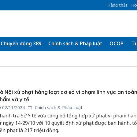
Hàng thật
Ho
Chuyển động 389
Chính sách & Pháp luật
OCOP
Tư
à Nội xử phạt hàng loạt cơ sở vi phạm lĩnh vực an toà
hẩm và y tế
02/11/2024
Chính sách & Pháp Luật
hanh tra Sở Y tế vừa công bố tổng hợp xử phạt vi phạm hàn
ừ ngày 14-29/10 với 10 quyết định xử phạt được ban hành, t
iền phạt là 217 triệu đồng.