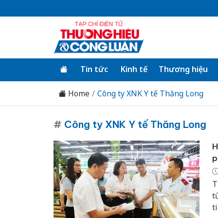
Tin tức
Kinh tế
Thương hiệu
Home
Công ty XNK Y tế Thăng Long
#
Công ty XNK Y tế Thăng Long
H
p
T
t
t