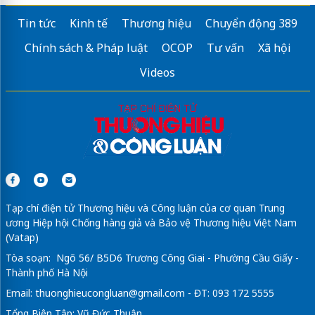
Tin tức
Kinh tế
Thương hiệu
Chuyển động 389
Chính sách & Pháp luật
OCOP
Tư vấn
Xã hội
Videos
Tạp chí điện tử Thương hiệu và Công luận của cơ quan Trung
ương Hiệp hội Chống hàng giả và Bảo vệ Thương hiệu Việt Nam
(Vatap)
Tòa soạn: Ngõ 56/ B5D6 Trương Công Giai - Phường Cầu Giấy -
Thành phố Hà Nội
Email:
thuonghieucongluan@gmail.com
- ĐT: 093 172 5555
Tổng Biên Tập: Vũ Đức Thuận