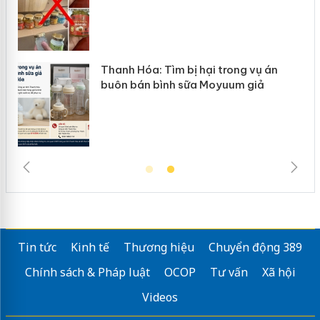
n
Thanh Hóa: Tìm bị hại trong vụ án
ke
buôn bán bình sữa Moyuum giả
Tin tức
Kinh tế
Thương hiệu
Chuyển động 389
Chính sách & Pháp luật
OCOP
Tư vấn
Xã hội
Videos