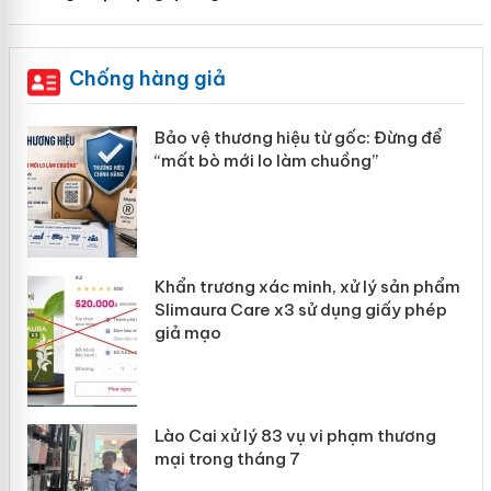
Chống hàng giả
n
Bảo vệ thương hiệu từ gốc: Đừng để
ke
“mất bò mới lo làm chuồng”
Khẩn trương xác minh, xử lý sản phẩm
ôi
Slimaura Care x3 sử dụng giấy phép
giả mạo
g
Lào Cai xử lý 83 vụ vi phạm thương
iả
mại trong tháng 7