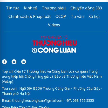
Tin tức
Kinh tế
Thương hiệu
Chuyển động 389
Chính sách & Pháp luật
OCOP
Tư vấn
Xã hội
Videos
Tạp chí điện tử Thương hiệu và Công luận của cơ quan Trung
ương Hiệp hội Chống hàng giả và Bảo vệ Thương hiệu Việt Nam
(Vatap)
Tòa soạn: Ngõ 56/ B5D6 Trương Công Giai - Phường Cầu Giấy -
Thành phố Hà Nội
Email:
thuonghieucongluan@gmail.com
- ĐT: 093 172 5555
Tổng Biên Tập: Vũ Đức Thuận