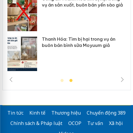
uôn bán yến sào giả
mại trong tháng 7
 hại trong vụ án
Hưng Yên: Xử lý 6 hộ kin
a Moyuum giả
hàng giả mạo nhãn hiệu 
Tin tức
Kinh tế
Thương hiệu
Chuyển động 389
Chính sách & Pháp luật
OCOP
Tư vấn
Xã hội