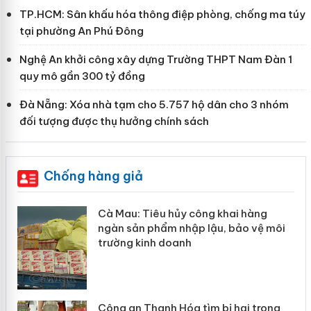
TP.HCM: Sân khấu hóa thông điệp phòng, chống ma túy
tại phường An Phú Đông
Nghệ An khởi công xây dựng Trường THPT Nam Đàn 1
quy mô gần 300 tỷ đồng
Đà Nẵng: Xóa nhà tạm cho 5.757 hộ dân cho 3 nhóm
đối tượng được thụ hưởng chính sách
Chống hàng giả
 công khai hàng
Khẩn trương xác minh, x
ập lậu, bảo vệ môi
Slimaura Care x3 sử dụn
h
giả mạo
 tìm bị hại trong
Lào Cai xử lý 83 vụ vi 