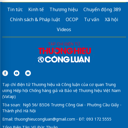
Tin tức
Kinh tế
Thương hiệu
Chuyển động 389
Chính sách & Pháp luật
OCOP
Tư vấn
Xã hội
Videos
Tạp chí điện tử Thương hiệu và Công luận của cơ quan Trung
ương Hiệp hội Chống hàng giả và Bảo vệ Thương hiệu Việt Nam
(Vatap)
Tòa soạn: Ngõ 56/ B5D6 Trương Công Giai - Phường Cầu Giấy -
Thành phố Hà Nội
Email:
thuonghieucongluan@gmail.com
- ĐT: 093 172 5555
Tổng Biên Tập: Vũ Đức Thuận