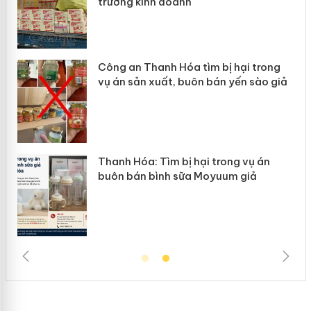
giả mạo
ìm bị hại trong
Lào Cai xử lý 83 vụ vi phạ
n bán yến sào giả
mại trong tháng 7
ại trong vụ án
Hưng Yên: Xử lý 6 hộ kinh 
Moyuum giả
hàng giả mạo nhãn hiệu Ad