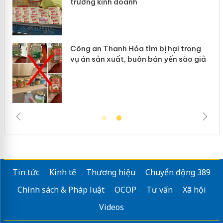
trường kinh doanh
Công an Thanh Hóa tìm bị hại trong
vụ án sản xuất, buôn bán yến sào giả
Tin tức
Kinh tế
Thương hiệu
Chuyển động 389
Chính sách & Pháp luật
OCOP
Tư vấn
Xã hội
Videos