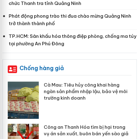
chức Thanh tra tỉnh Quảng Ninh
Phát động phong trào thi đua chào mừng Quảng Ninh
trở thành thành phố
TP.HCM: Sân khấu hóa thông điệp phòng, chống ma túy
tại phường An Phú Đông
Chống hàng giả
g
Khẩn trương xác minh, xử lý sản phẩm
 môi
Slimaura Care x3 sử dụng giấy phép
giả mạo
ong
Lào Cai xử lý 83 vụ vi phạm thương
o giả
mại trong tháng 7