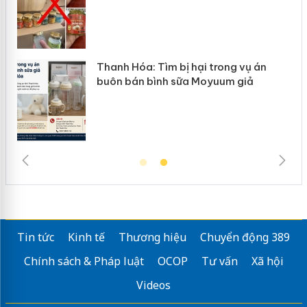
án
Hưng Yên: Xử lý 6 hộ kinh doanh bán
hàng giả mạo nhãn hiệu Adidas, Nike
Tin tức
Kinh tế
Thương hiệu
Chuyển động 389
Chính sách & Pháp luật
OCOP
Tư vấn
Xã hội
Videos