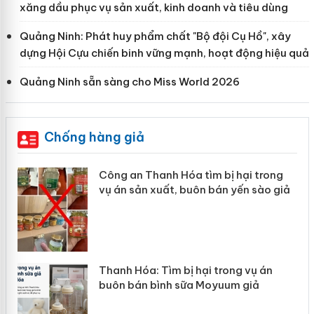
xăng dầu phục vụ sản xuất, kinh doanh và tiêu dùng
Quảng Ninh: Phát huy phẩm chất "Bộ đội Cụ Hồ", xây
dựng Hội Cựu chiến binh vững mạnh, hoạt động hiệu quả
Quảng Ninh sẵn sàng cho Miss World 2026
Chống hàng giả
ị hại trong
Lào Cai xử lý 83 vụ vi phạm th
n yến sào giả
mại trong tháng 7
rong vụ án
Hưng Yên: Xử lý 6 hộ kinh doan
uum giả
hàng giả mạo nhãn hiệu Adidas