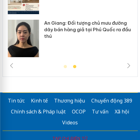
ủ mưu đường
Cà Mau: Tiêu hủy công khai hà
ú Quốc ra đầu
ngàn sản phẩm nhập lậu, bảo 
trường kinh doanh
Tin tức
Kinh tế
Thương hiệu
Chuyển động 389
Chính sách & Pháp luật
OCOP
Tư vấn
Xã hội
Videos