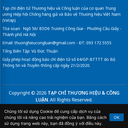
Tạp chí điện tử Thương hiệu và Công luận của cơ quan Trung
ương Hiệp hội Chống hàng giả và Bảo vệ Thương hiệu Việt Nam
(Vatap)
Tòa soạn: Ngõ 56/ B5D6 Trương Công Giai - Phường Cầu Giấy -
Thành phố Hà Nội
Email:
thuonghieucongluan@gmail.com
- ĐT: 093 172 5555
Tổng Biên Tập: Vũ Đức Thuận
Giấy phép hoạt động báo chí điện tử số 64/GP-BTTTT do Bộ
Thông tin và Truyền thông cấp ngày 21/2/2020.
Copyright © 2026
TẠP CHÍ THƯƠNG HIỆU & CÔNG
LUẬN
. All Rights Reserved.
Bản quyền thuộc Tạp chí Thương hiệu và Công luận. Cấm
Chúng tôi sử dụng Cookie để cung cấp dịch vụ của
sao chép dưới mọi hình thức nếu không có sự chấp thuận
chúng tôi và nâng cao trải nghiệm của bạn. Bằng cách
OK
bằng văn bản.
sử dụng trang web này, bạn đã đồng ý với điều này.