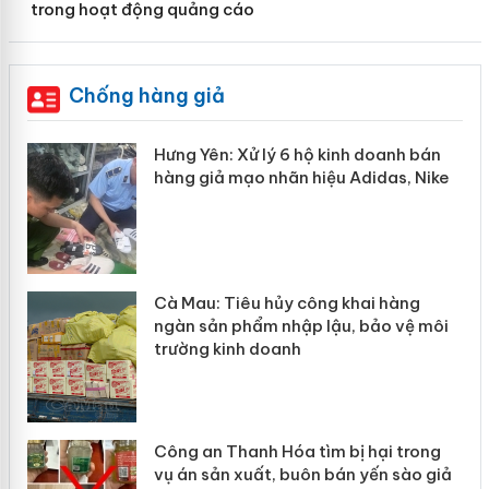
trong hoạt động quảng cáo
Chống hàng giả
ử lý 6 hộ kinh doanh bán
Bảo vệ thương hiệ
o nhãn hiệu Adidas, Nike
“mất bò mới lo là
u hủy công khai hàng
Khẩn trương xác m
ẩm nhập lậu, bảo vệ môi
Slimaura Care x3 
 doanh
giả mạo
nh Hóa tìm bị hại trong
Lào Cai xử lý 83 v
uất, buôn bán yến sào giả
mại trong tháng 7