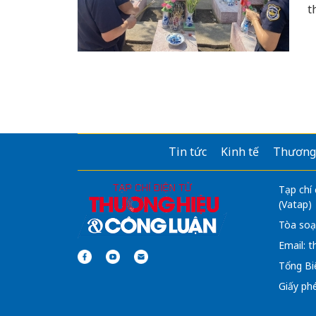
t
c
đ
v
Tin tức
Kinh tế
Thương
Tạp chí
(Vatap)
Tòa soạ
Email:
t
Tổng Bi
Giấy ph