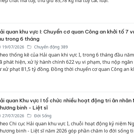
hép chất ma túy, thu giữ 85,78 kg ma túy các loại.
êu hủy
Khẩn trương xác
Cà Mau:
hàng
minh, xử lý sản
công kh
phẩm
phẩm Slimaura
ngàn s
ải quan khu vực I: Chuyển cơ quan Công an khởi tố 7 
ảo vệ
Care x3 sử dụng
nhập lậu
ậu trong 6 tháng
kinh
giấy phép giả mạo
môi trư
19/07/2026
Chuyển động 389
doanh
heo thống kê của Hải quan khi vực I, trong 6 tháng đầu năm,
Lào Cai xử lý 83 vụ
ã phát hiện, xử lý hành chính 622 vụ vi phạm, thu nộp ngân
hanh Hóa
vi phạm thương mại
Công an
rong vụ
trong tháng 7
tìm bị h
ừ xử phạt 81,5 tỷ đồng. Đồng thời chuyển cơ quan Công an k
t, buôn
án sản 
 vụ buôn lậu, tang vật thu giữ gồm nhiều mặt hàng có giá trị
o giả
bán yến
hư: Cá cảnh, vàng vận chuyển trái phép, ngà voi và ngoại tệ.
Hưng Yên: Xử lý 6 hộ
kinh doanh bán
 Tìm bị
Thanh H
hàng giả mạo nhãn
ải quan Khu vực I tổ chức nhiều hoạt động tri ân nhân
ụ án
hại tron
hiệu Adidas, Nike
ình sữa
buôn bá
hương binh - Liệt sĩ
ả
Moyuum
27/07/2026
Đời Sống
heo Chi cục Hải quan khu vực I, chuỗi hoạt động kỷ niệm N
hương binh - Liệt sĩ năm 2026 góp phần chăm lo đời sống t