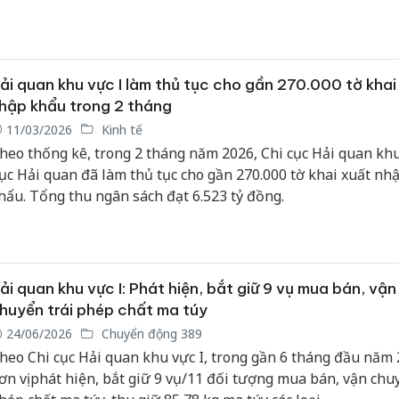
âm xuyên suốt, vừa hỗ trợ thông quan thuận lợi, vừa bảo đ
ương pháp luật trên địa bàn quản lý.
ải quan khu vực I làm thủ tục cho gần 270.000 tờ khai
hập khẩu trong 2 tháng
11/03/2026
Kinh tế
heo thống kê, trong 2 tháng năm 2026, Chi cục Hải quan khu
ục Hải quan đã làm thủ tục cho gần 270.000 tờ khai xuất nh
hẩu. Tổng thu ngân sách đạt 6.523 tỷ đồng.
ải quan khu vực I: Phát hiện, bắt giữ 9 vụ mua bán, vận
huyển trái phép chất ma túy
24/06/2026
Chuyển động 389
heo Chi cục Hải quan khu vực I, trong gần 6 tháng đầu năm 
ơn vị phát hiện, bắt giữ 9 vụ/11 đối tượng mua bán, vận chuy