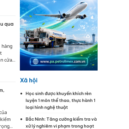
ậu qua
, hàng
t
an cửa
 thông
 mạng
Xã hội
 các
m,
Học sinh được khuyến khích rèn
luyện 1 môn thể thao, thực hành 1
loại hình nghệ thuật
 của
 kiểm
Bắc Ninh: Tăng cường kiểm tra và
trọng
xử lý nghiêm vi phạm trong hoạt