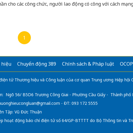
hần cho các công chức, người lao động có công với cách mạn
ông tác tại Chi cục. Đồng thời, lan tỏa những giá trị nhân văn
ắp truyền thống yêu nước, tinh thần trách nhiệm và niềm t
ề lịch sử dân tộc trong mỗi cán bộ, công chức, đoàn viên than
1
 hiệu
Chuyển động 389
Chính sách & Pháp luật
OCOP
 điện tử Thương hiệu và Công luận của cơ quan Trung ương Hiệp hội
n: Ngõ 56/ B5D6 Trương Công Giai - Phường Cầu Giấy - Thành phố
huonghieucongluan@gmail.com
- ĐT: 093 172 5555
ên Tập: Vũ Đức Thuận
ép hoạt động báo chí điện tử số 64/GP-BTTTT do Bộ Thông tin và Tr