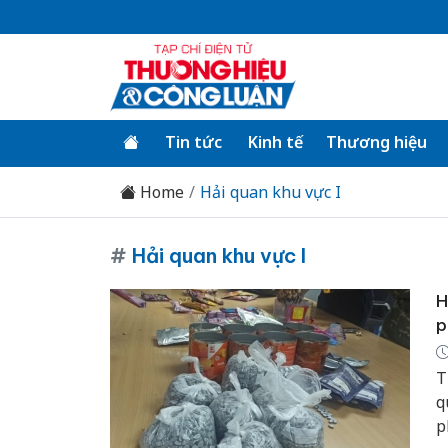
Tin tức
Kinh tế
Thương hiệu
Home
Hải quan khu vực I
#
Hải quan khu vực I
H
p
T
q
p