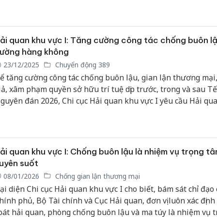
ần sa qua tuyến đường hàng không, chuyển phát nhanh…
ải quan khu vực I: Tăng cường công tác chống buôn l
ường hàng không
23/12/2025
Chuyển động 389
ể tăng cường công tác chống buôn lậu, gian lận thương mại
iả, xâm phạm quyền sở hữu trí tuệ dịp trước, trong và sau Tế
guyên đán 2026, Chi cục Hải quan khu vực I yêu cầu Hải qu
hẩu sân bay quốc tế Nội Bài tăng cường phân tích, đánh giá
in, kiểm soát chặt các tuyến trọng điểm trung chuyển trong
ường bay quốc tế, kịp thời phát hiện, xử lý vi phạm, triệt phá
ường dây buôn lậu xuyên quốc gia.
ải quan khu vực I: Chống buôn lậu là nhiệm vụ trọng tâ
uyên suốt
08/01/2026
Chống gian lận thương mại
ại diện Chi cục Hải quan khu vực I cho biết, bám sát chỉ đạo
hính phủ, Bộ Tài chính và Cục Hải quan, đơn vị luôn xác định
oát hải quan, phòng chống buôn lậu và ma túy là nhiệm vụ 