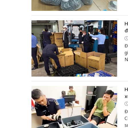
c
H
đ
Đ
g
N
k
t
đ
đ
H
x
Đ
C
s