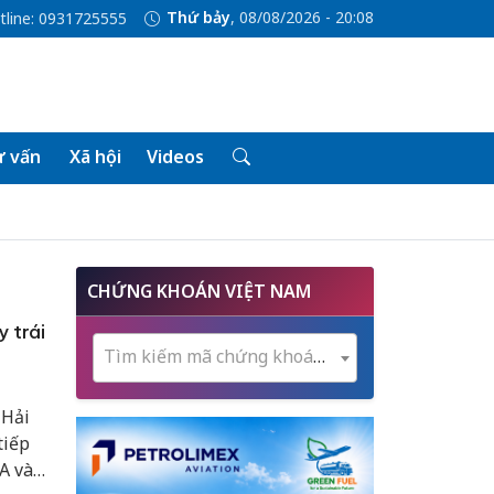
Thứ bảy
, 08/08/2026 - 20:08
tline: 0931725555
 vấn
Xã hội
Videos
CHỨNG KHOÁN VIỆT NAM
 trái
Tìm kiếm mã chứng khoán...
 Hải
tiếp
A và