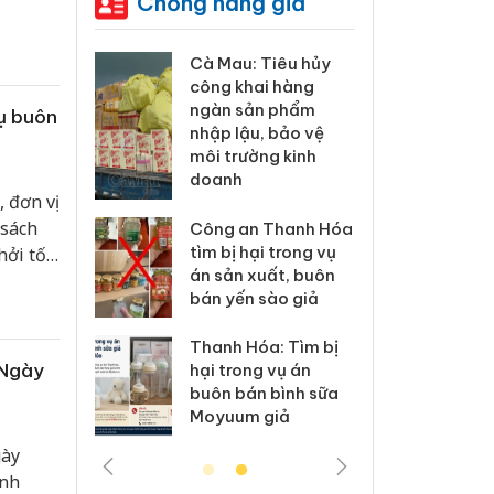
Chống hàng giả
 Tiêu hủy
Khẩn trương xác
Cà M
ai hàng
minh, xử lý sản
công
ản phẩm
phẩm Slimaura
ngàn
vụ buôn
, bảo vệ
Care x3 sử dụng
nhập
ờng kinh
giấy phép giả mạo
môi 
doa
 đơn vị
Lào Cai xử lý 83 vụ
 sách
 Thanh Hóa
vi phạm thương mại
Công
ại trong vụ
trong tháng 7
tìm b
hởi tố
xuất, buôn
án s
 lớn
 sào giả
bán 
Hưng Yên: Xử lý 6 hộ
kinh doanh bán
óa: Tìm bị
Than
hàng giả mạo nhãn
 Ngày
g vụ án
hại t
hiệu Adidas, Nike
n bình sữa
buôn
 giả
Moyu
gày
inh