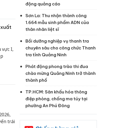
ảm kỷ
động quảng cáo
Sơn La: Thu nhận thành công
1.664 mẫu sinh phẩm ADN của
 xuất
thân nhân liệt sĩ
Bồi dưỡng nghiệp vụ thanh tra
chuyên sâu cho công chức Thanh
 vực I,
tra tỉnh Quảng Ninh
ập
Phát động phong trào thi đua
chào mừng Quảng Ninh trở thành
thành phố
TP.HCM: Sân khấu hóa thông
điệp phòng, chống ma túy tại
phường An Phú Đông
2026,
ển trái