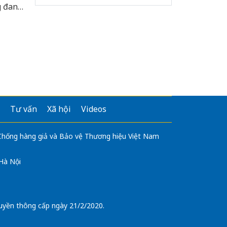
g đang
, bồi
ự hào
h niên.
Tư vấn
Xã hội
Videos
 Chống hàng giả và Bảo vệ Thương hiệu Việt Nam
 Hà Nội
uyền thông cấp ngày 21/2/2020.