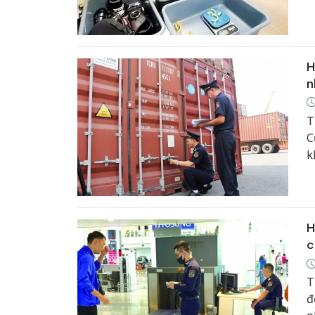
t
c
H
n
T
C
k
H
c
T
đ