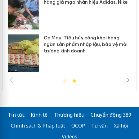
 giả mạo nhãn hiệu Adidas, Nike
“mất bò mớ
au: Tiêu hủy công khai hàng
Khẩn trương
 sản phẩm nhập lậu, bảo vệ môi
Slimaura C
ng kinh doanh
giả mạo
Tin tức
Kinh tế
Thương hiệu
Chuyển động 389
Chính sách & Pháp luật
OCOP
Tư vấn
Xã hội
Videos