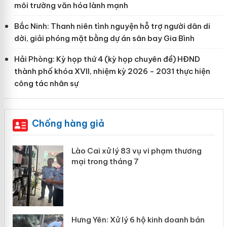
môi trường văn hóa lành mạnh
Bắc Ninh: Thanh niên tình nguyện hỗ trợ người dân di
dời, giải phóng mặt bằng dự án sân bay Gia Bình
Hải Phòng: Kỳ họp thứ 4 (kỳ họp chuyên đề) HĐND
thành phố khóa XVII, nhiệm kỳ 2026 - 2031 thực hiện
công tác nhân sự
Chống hàng giả
Cai xử lý 83 vụ vi phạm thương
Lào Cai: Kh
trong tháng 7
hơn 22 tấn
Khương
 Yên: Xử lý 6 hộ kinh doanh bán
Bảo vệ thươ