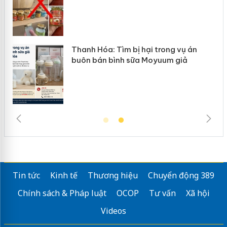
n
Thanh Hóa: Tìm bị hại trong vụ án
ke
buôn bán bình sữa Moyuum giả
Tin tức
Kinh tế
Thương hiệu
Chuyển động 389
Chính sách & Pháp luật
OCOP
Tư vấn
Xã hội
Videos