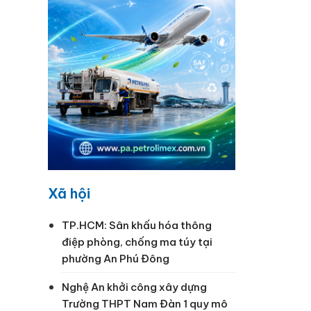
quốc
N có
chí đề
Xã hội
TP.HCM: Sân khấu hóa thông
điệp phòng, chống ma túy tại
phường An Phú Đông
Nghệ An khởi công xây dựng
Trường THPT Nam Đàn 1 quy mô