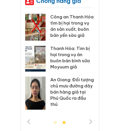
Chống hàng giả
3 vụ
Công an Thanh Hóa
Lào Cai xử l
 mại
tìm bị hại trong vụ
vi phạm thư
án sản xuất, buôn
trong tháng
bán yến sào giả
 6 hộ
Hưng Yên: Xử
Thanh Hóa: Tìm bị
kinh doanh 
hại trong vụ án
nhãn
hàng giả m
buôn bán bình sữa
ke
hiệu Adidas,
Moyuum giả
ủy
Cà Mau: Tiê
An Giang: Đối tượng
công khai h
chủ mưu đường dây
ngàn sản p
bán hàng giả tại
ệ
nhập lậu, bả
Phú Quốc ra đầu
môi trường 
thú
doanh