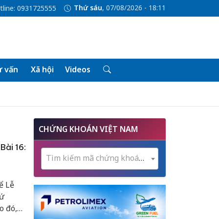
Thứ sáu
, 07/08/2026 - 18:11
tline: 0931725555
 vấn
Xã hội
Videos
CHỨNG KHOÁN VIỆT NAM
Bài 16:
Tìm kiếm mã chứng khoán...
ể Lễ
hứ
o đó,