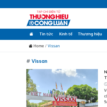
Tin tức
Kinh tế
Thương hiệu
Home
Vissan
#
Vissan
N
T
V
c
9