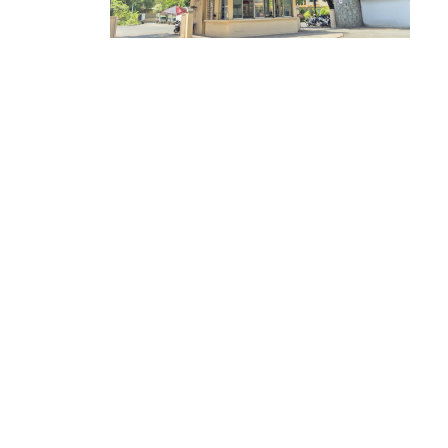
B
g
s
r