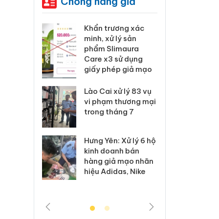
Chống hàng giả
 Tiêu hủy
Khẩn trương xác
Cà M
ai hàng
minh, xử lý sản
công
n phẩm
phẩm Slimaura
ngàn
, bảo vệ
Care x3 sử dụng
nhập 
ng kinh
giấy phép giả mạo
môi t
doan
Lào Cai xử lý 83 vụ
 Thanh Hóa
vi phạm thương mại
Công
i trong vụ
trong tháng 7
tìm b
uất, buôn
án sả
sào giả
bán y
Hưng Yên: Xử lý 6 hộ
kinh doanh bán
a: Tìm bị
Than
hàng giả mạo nhãn
g vụ án
hại t
hiệu Adidas, Nike
 bình sữa
buôn
giả
Moyu