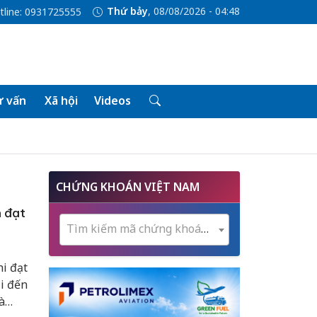
Thứ bảy
, 08/08/2026 - 04:48
tline: 0931725555
 vấn
Xã hội
Videos
CHỨNG KHOÁN VIỆT NAM
h đạt
Tìm kiếm mã chứng khoán...
hi đạt
i đến
à