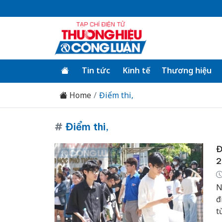
Tin tức
Kinh tế
Thương hiệu
Home
Điểm thi,
#
Điểm thi,
Đ
2
N
đ
t