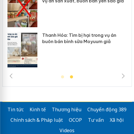
vụ án sản xuất, buôn bán yến sào giả
n
Thanh Hóa: Tìm bị hại trong vụ án
ke
buôn bán bình sữa Moyuum giả
Tin tức
Kinh tế
Thương hiệu
Chuyển động 389
Chính sách & Pháp luật
OCOP
Tư vấn
Xã hội
Videos