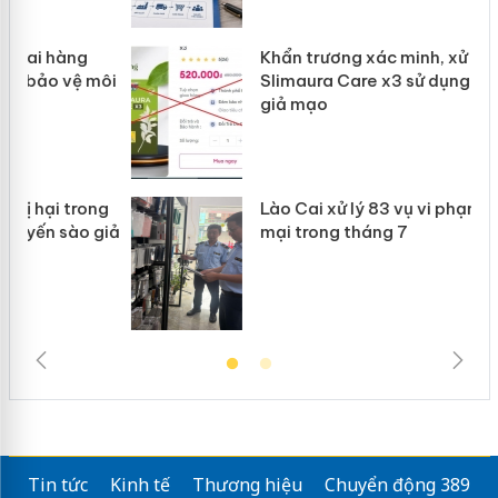
Khẩn trương xác minh, xử lý sản phẩm
ôi
Slimaura Care x3 sử dụng giấy phép
giả mạo
g
Lào Cai xử lý 83 vụ vi phạm thương
iả
mại trong tháng 7
Tin tức
Kinh tế
Thương hiệu
Chuyển động 389