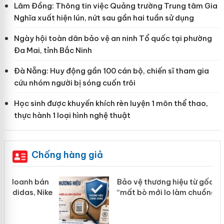
Lâm Đồng: Thông tin việc Quảng trường Trung tâm Gia
Nghĩa xuất hiện lún, nứt sau gần hai tuần sử dụng
Ngày hội toàn dân bảo vệ an ninh Tổ quốc tại phường
Đa Mai, tỉnh Bắc Ninh
Đà Nẵng: Huy động gần 100 cán bộ, chiến sĩ tham gia
cứu nhóm người bị sóng cuốn trôi
Học sinh được khuyến khích rèn luyện 1 môn thể thao,
thực hành 1 loại hình nghệ thuật
Chống hàng giả
n
Bảo vệ thương hiệu từ gốc: Đừng để
ke
“mất bò mới lo làm chuồng”