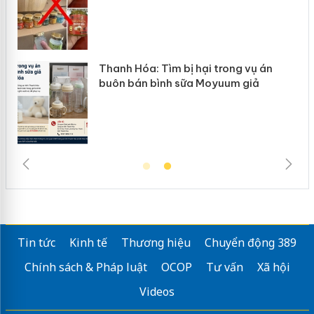
n
Thanh Hóa: Tìm bị hại trong vụ án
ke
buôn bán bình sữa Moyuum giả
Tin tức
Kinh tế
Thương hiệu
Chuyển động 389
Chính sách & Pháp luật
OCOP
Tư vấn
Xã hội
Videos