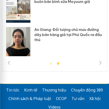
buôn bán bình sữa Moyuum giả
hàn
An Giang: Đối tượng chủ mưu đường
Cà 
dây bán hàng giả tại Phú Quốc ra đầu
ngà
thú
trư
Tin tức
Kinh tế
Thương hiệu
Chuyển động 389
Chính sách & Pháp luật
OCOP
Tư vấn
Xã hội
Videos