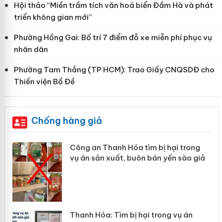
Hội thảo “Miền trầm tích văn hoá biển Đầm Hà và phát
triển không gian mới”
Phường Hồng Gai: Bố trí 7 điểm đỗ xe miễn phí phục vụ
nhân dân
Phường Tam Thắng (TP HCM): Trao Giấy CNQSDĐ cho
Thiền viện Bồ Đề
Chống hàng giả
Công an Thanh Hóa tìm bị hại trong
Lào
vụ án sản xuất, buôn bán yến sào giả
mại
Thanh Hóa: Tìm bị hại trong vụ án
Hưn