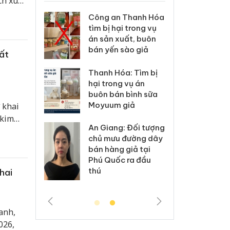
ch xuất
ăm
 Thanh Hóa
Lào Cai xử lý 83 vụ
Công
i trong vụ
vi phạm thương mại
tìm b
uất, buôn
trong tháng 7
án sả
sào giả
bán y
uất
Hưng Yên: Xử lý 6 hộ
a: Tìm bị
Than
kinh doanh bán
g vụ án
hại t
hàng giả mạo nhãn
 bình sữa
buôn
hiệu Adidas, Nike
giả
Moyu
 khai
 kim
Cà Mau: Tiêu hủy
: Đối tượng
An Gi
 đó
công khai hàng
 đường dây
chủ 
ố doanh
ngàn sản phẩm
 giả tại
bán h
2%.
nhập lậu, bảo vệ
c ra đầu
Phú 
môi trường kinh
thú
hai
doanh
anh,
026,