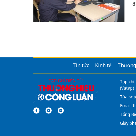
đ
s
Tin tức
Kinh tế
Thương
Tạp chí
(Vatap)
Tòa soạ
Email:
t
Tổng Bi
Giấy ph