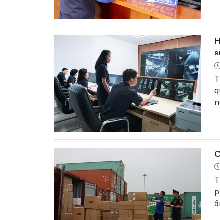
c
H
s
T
q
n
t
k
lý
C
T
p
ấ
n