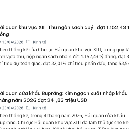
uản lý và ổn định nguồn thu trong lĩnh vực hải quan.
ải quan khu vực XIII: Thu ngân sách quý I đạt 1.152,43 
ồng
13/04/2026
Kinh tế
heo thống kê của Chi cục Hải quan khu vực XIII, trong quý I
ơn vị đã thu, nộp ngân sách nhà nước 1.152,43 tỷ đồng, đạt 
hỉ tiêu dự toán giao, đạt 32,01% chỉ tiêu phấn đấu, tăng 53,5
ương ứng với 401,79 tỷ đồng so với cùng kỳ năm trước.
ải quan cửa khẩu Buprăng: Kim ngạch xuất nhập khẩu
háng năm 2026 đạt 241,83 triệu USD
23/04/2026
Kinh tế
heo thống kê, trong 4 tháng năm 2026, Hải quan cửa khẩu
uprăng, Chi cục Hải quan khu vực XIII đã làm thủ tục cho k