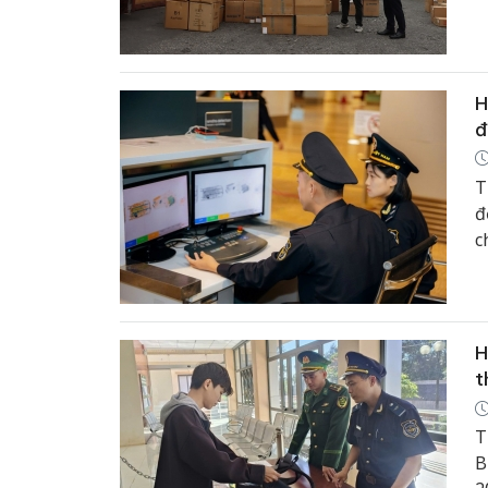
q
H
đ
T
đ
c
t
H
t
T
B