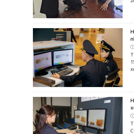
2
n
t
H
n
T
1
x
n
x
n
H
x
T
C