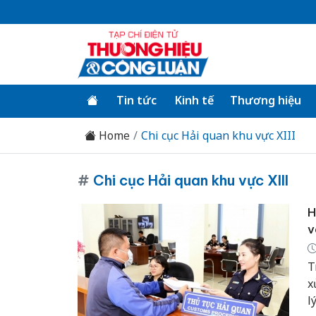
Tin tức
Kinh tế
Thương hiệu
Home
Chi cục Hải quan khu vực XIII
#
Chi cục Hải quan khu vực XIII
H
v
T
x
l