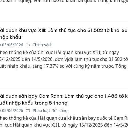
0 doanh nghiệp với hơn 400 tờ khai hải quan. Tổng kim ngạ
hập khẩu đạt 241,83 triệu USD, tăng mạnh so với cùng kỳ n
Công an
rước.
tìm bị hạ
án sản x
bán yến 
ải quan khu vực XIII: Làm thủ tục cho 31.582 tờ khai x
hập khẩu
Thanh Hó
03/06/2026
Chính sách
hại tron
heo thống kê của Chi cục Hải quan khu vực XIII, từ ngày
buôn bán
Moyuum 
5/12/2025 đến 14/5/2026, đơn vị đã làm thủ tục cho 31.582 tờ
uất nhập khẩu, tăng 17,37% so với cùng kỳ năm trước. Tổng
An Giang
gạch xuất nhập khẩu đạt gần 3,5 tỷ USD, tăng 24,43%; trong
chủ mưu
uất khẩu đạt 1,927 tỷ USD và nhập khẩu đạt 1,572 tỷ USD. S
bán hàng
ghiệp làm thủ tục hải quan đạt 451 doanh nghiệp, tăng 13,3
Phú Quố
thú
ải quan sân bay Cam Ranh: Làm thủ tục cho 1.486 tờ k
uất nhập khẩu trong 5 tháng
05/06/2026
Pháp luật đời sống
heo thống kê của Hải quan cửa khẩu sân bay quốc tế Cam R
hi cục Hải quan khu vực XIII, từ ngày 15/12/2025 đến 14/5/2