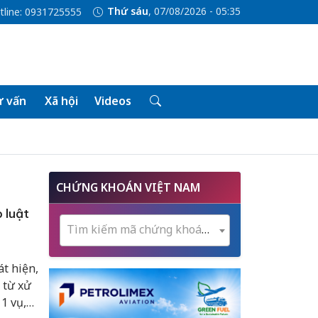
Thứ sáu
, 07/08/2026 - 05:35
tline: 0931725555
 vấn
Xã hội
Videos
CHỨNG KHOÁN VIỆT NAM
p luật
Tìm kiếm mã chứng khoán...
t hiện,
 từ xử
1 vụ,