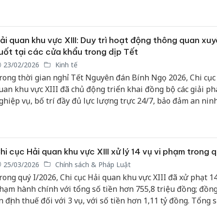
huyển cơ quan công an khởi tố 2 vụ việc.
ải quan khu vực XIII: Duy trì hoạt động thông quan xuy
uốt tại các cửa khẩu trong dịp Tết
23/02/2026
Kinh tế
rong thời gian nghỉ Tết Nguyên đán Bính Ngọ 2026, Chi cục
uan khu vực XIII đã chủ động triển khai đồng bộ các giải p
ghiệp vụ, bố trí đầy đủ lực lượng trực 24/7, bảo đảm an ninh
oàn cơ quan và duy trì hoạt động thông quan xuyên suốt tại 
hẩu đường biển, đường bộ và đường hàng không trên địa b
.
hi cục Hải quan khu vực XIII xử lý 14 vụ vi phạm trong q
25/03/2026
Chính sách & Pháp Luật
rong quý I/2026, Chi cục Hải quan khu vực XIII đã xử phạt 14
hạm hành chính với tổng số tiền hơn 755,8 triệu đồng; đồng
n định thuế đối với 3 vụ, với số tiền hơn 1,11 tỷ đồng. Tổng 
gân sách đạt gần 1,87 tỷ đồng, qua đó góp phần đảm bảo kỷ