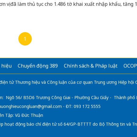
ơn vị đã làm thủ tục cho 1.486 tờ khai xuất nhập khẩu, tăng
o với cùng kỳ năm 2025.
1
 hiệu
Chuyển động 389
Chính sách & Pháp luật
OCOP
 điện tử Thương hiệu và Công luận của cơ quan Trung ương Hiệp hội
n: Ngõ 56/ B5D6 Trương Công Giai - Phường Cầu Giấy - Thành phố
huonghieucongluan@gmail.com
- ĐT: 093 172 5555
ên Tập: Vũ Đức Thuận
ép hoạt động báo chí điện tử số 64/GP-BTTTT do Bộ Thông tin và Tr