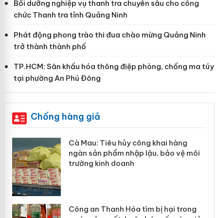
Bồi dưỡng nghiệp vụ thanh tra chuyên sâu cho công
chức Thanh tra tỉnh Quảng Ninh
Phát động phong trào thi đua chào mừng Quảng Ninh
trở thành thành phố
TP.HCM: Sân khấu hóa thông điệp phòng, chống ma túy
tại phường An Phú Đông
Chống hàng giả
àng
Khẩn trương xác minh, xử lý sản ph
 vệ môi
Slimaura Care x3 sử dụng giấy phép
giả mạo
 trong
Lào Cai xử lý 83 vụ vi phạm thương