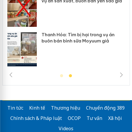
sào giả
mại trong tháng 7
ụ án
Hưng Yên: Xử lý 6 hộ kinh doanh bán
ả
hàng giả mạo nhãn hiệu Adidas, Nik
Tin tức
Kinh tế
Thương hiệu
Chuyển động 389
Chính sách & Pháp luật
OCOP
Tư vấn
Xã hội
Videos