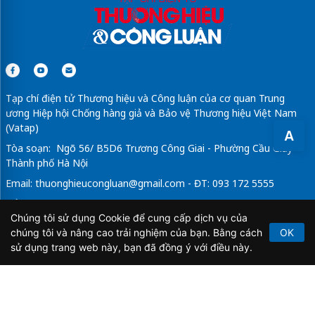
Tạp chí điện tử Thương hiệu và Công luận của cơ quan Trung
ương Hiệp hội Chống hàng giả và Bảo vệ Thương hiệu Việt Nam
(Vatap)
A
Tòa soạn: Ngõ 56/ B5D6 Trương Công Giai - Phường Cầu Giấy -
Thành phố Hà Nội
Email:
thuonghieucongluan@gmail.com
- ĐT: 093 172 5555
Tổng Biên Tập: Vũ Đức Thuận
Chúng tôi sử dụng Cookie để cung cấp dịch vụ của
Giấy phép hoạt động báo chí điện tử số 64/GP-BTTTT do Bộ
chúng tôi và nâng cao trải nghiệm của bạn. Bằng cách
OK
Thông tin và Truyền thông cấp ngày 21/2/2020.
sử dụng trang web này, bạn đã đồng ý với điều này.
Copyright © 2026
TẠP CHÍ THƯƠNG HIỆU & CÔNG