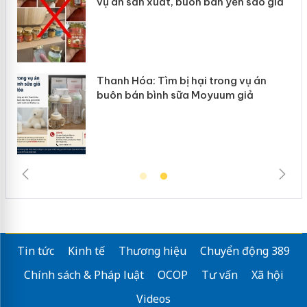
vụ án sản xuất, buôn bán yến sào giả
Thanh Hóa: Tìm bị hại trong vụ án
buôn bán bình sữa Moyuum giả
Tin tức
Kinh tế
Thương hiệu
Chuyển động 389
Chính sách & Pháp luật
OCOP
Tư vấn
Xã hội
Videos