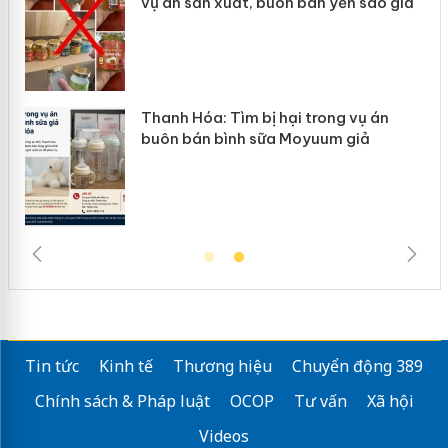
uôn bán yến sào giả
mại trong tháng 7
 hại trong vụ án
Hưng Yên: Xử lý 6 hộ kin
a Moyuum giả
hàng giả mạo nhãn hiệu 
Tin tức
Kinh tế
Thương hiệu
Chuyển động 389
Chính sách & Pháp luật
OCOP
Tư vấn
Xã hội
Videos