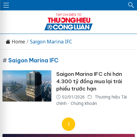
Home
Saigon Marina IFC
#
Saigon Marina IFC
Saigon Marina IFC chi hơn
4.300 tỷ đồng mua lại trái
phiếu trước hạn
02/01/2026
Thương hiệu Tài
chính - Chứng khoán
1