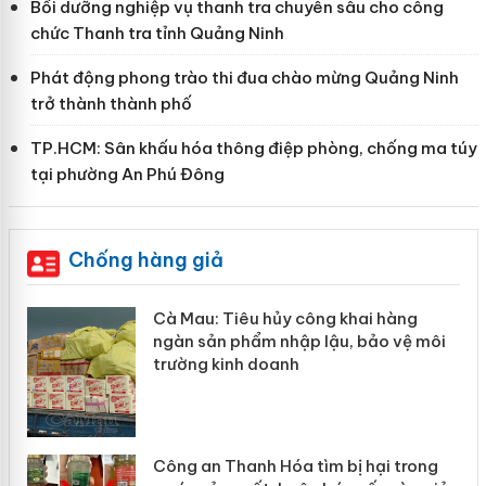
Bồi dưỡng nghiệp vụ thanh tra chuyên sâu cho công
chức Thanh tra tỉnh Quảng Ninh
Phát động phong trào thi đua chào mừng Quảng Ninh
trở thành thành phố
TP.HCM: Sân khấu hóa thông điệp phòng, chống ma túy
tại phường An Phú Đông
Chống hàng giả
 công khai hàng
Khẩn trương xác minh, x
ập lậu, bảo vệ môi
Slimaura Care x3 sử dụn
h
giả mạo
 tìm bị hại trong
Lào Cai xử lý 83 vụ vi 