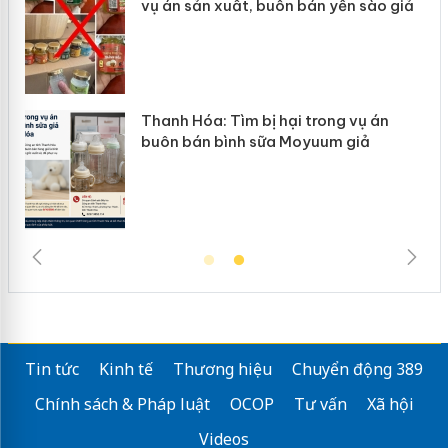
vụ án sản xuất, buôn bán yến sào giả
n
Thanh Hóa: Tìm bị hại trong vụ án
ke
buôn bán bình sữa Moyuum giả
Tin tức
Kinh tế
Thương hiệu
Chuyển động 389
Chính sách & Pháp luật
OCOP
Tư vấn
Xã hội
Videos